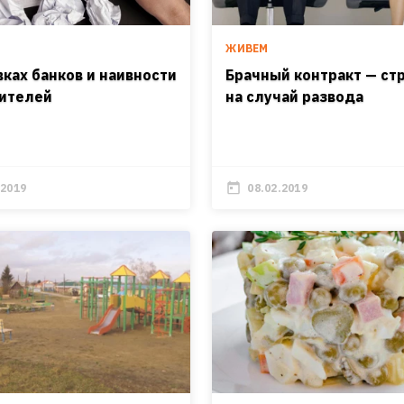
ЖИВЕМ
вках банков и наивности
Брачный контракт — ст
ителей
на случай развода
.2019
08.02.2019