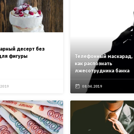
арный десерт без
для фигуры
Телефонный маскарад,
как распознать
лжесотрудника банка
.2019
08.04.2019