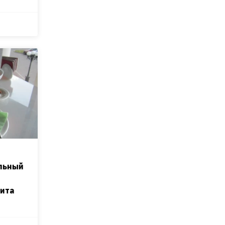
ильный
ита