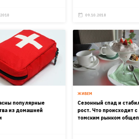
.2018
09.10.2018
ЖИВЕМ
асны популярные
Сезонный спад и стаб
тва из домашней
рост. Что происходит с
и
томским рынком общеп