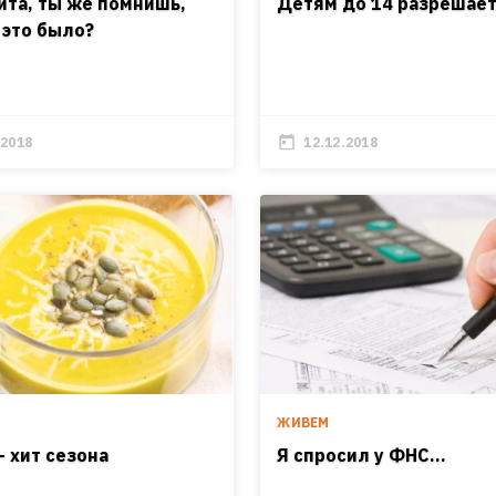
ита, ты же помнишь,
Детям до 14 разрешае
 это было?
.2018
12.12.2018
ЖИВЕМ
— хит сезона
Я спросил у ФНС…