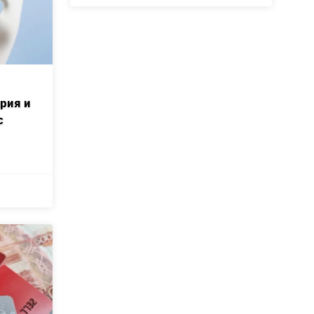
рия и
с