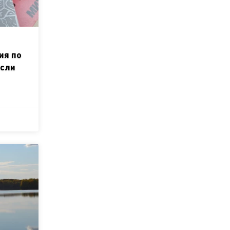
ия по
осли