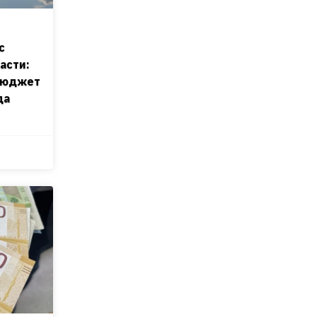
с
асти:
бюджет
да