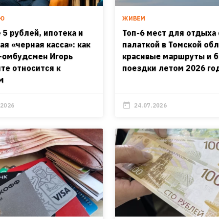
ЬЮ
ЖИВЕМ
 5 рублей, ипотека и
Топ-6 мест для отдыха 
ая «черная касса»: как
палаткой в Томской обл
-омбудсмен Игорь
красивые маршруты и 
те относится к
поездки летом 2026 го
м
.2026
24.07.2026