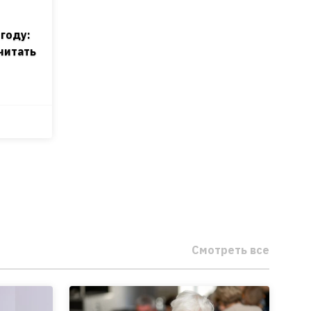
 году:
считать
Смотреть все