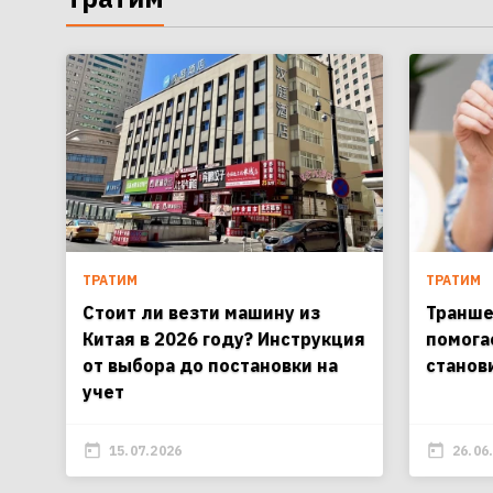
ТРАТИМ
ТРАТИМ
Стоит ли везти машину из
Транше
Китая в 2026 году? Инструкция
помога
от выбора до постановки на
станов
учет
15.07.2026
26.06