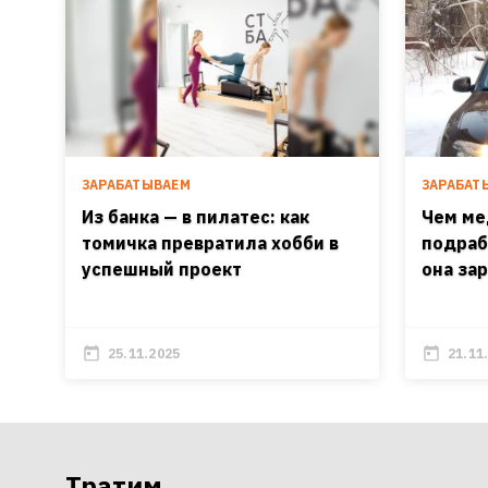
ЗАРАБАТЫВАЕМ
ЗАРАБАТ
Из банка — в пилатес: как
Чем ме
томичка превратила хобби в
подраб
успешный проект
она за
25.11.2025
21.11
Тратим