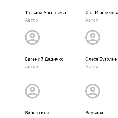
Татьяна Арсеньева
Яна Максимов
Автор
Автор
Евгений Дядичко
Олеся Бутолин
Автор
Автор
Валентина
Варвара