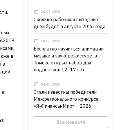
сти.
24.07.2026
Сколько рабочих и выходных
дней будет в августе 2026 года
тных
9.2019
10.06.2026
нсами,
Бесплатно научиться анимации,
музыке и звукорежиссуре: в
акже в
Томске открыт набор для
 в
подростков 12–17 лет
ации
04.06.2026
 в
Стали известны победители
Межрегионального конкурса
«Я•Финансы•Мир» – 2026
ав
Все новости