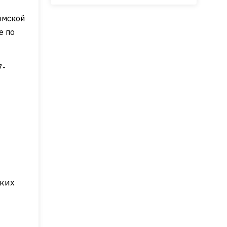
омской
е по
7-
ских