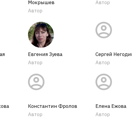
Мокрышев
Автор
Автор
ая
Евгения Зуева
Сергей Негоди
Автор
Автор
кова
Константин Фролов
Елена Ежова
Автор
Автор