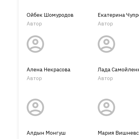
Ойбек Шомуродов
Екатерина Чупр
Автор
Автор
Алена Некрасова
Лада Самойлен
Автор
Автор
Алдын Монгуш
Мария Вишневс