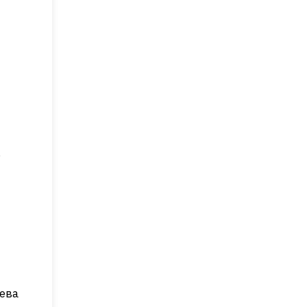
в
ева