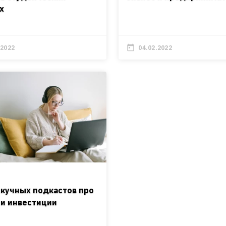
х
.2022
04.02.2022
скучных подкастов про
 и инвестиции