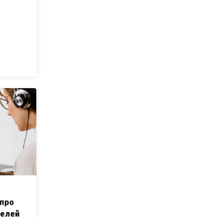
 про
телей