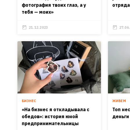
фотография твоих глаз, а у
отряда
тебя — моих»
21.12.2023
27.06
БИЗНЕС
ЖИВЕМ
«На бизнес я откладывала с
Топ не
обедов»: история юной
деньги
предпринимательницы