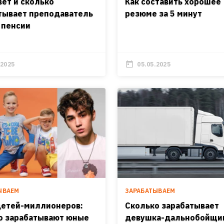
вет и сколько
Как составить хорошее
тывает преподаватель
резюме за 5 минут
 пенсии
.2025
05.05.2025
ЫВАЕМ
ЗАРАБАТЫВАЕМ
детей-миллионеров:
Сколько зарабатывает
о зарабатывают юные
девушка-дальнобойщи