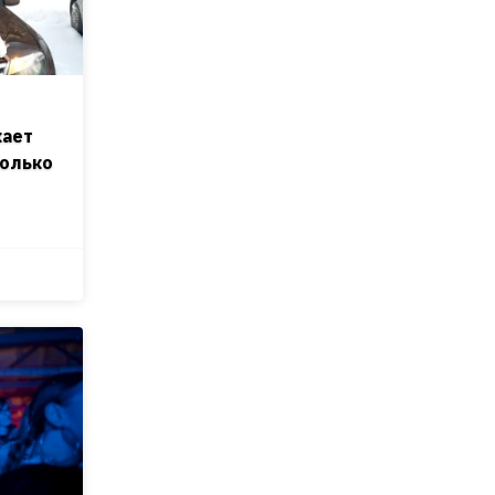
кает
колько