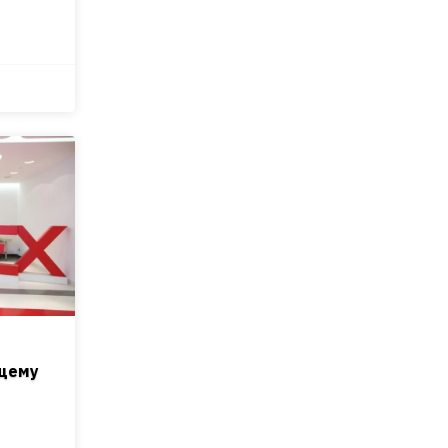
ющему