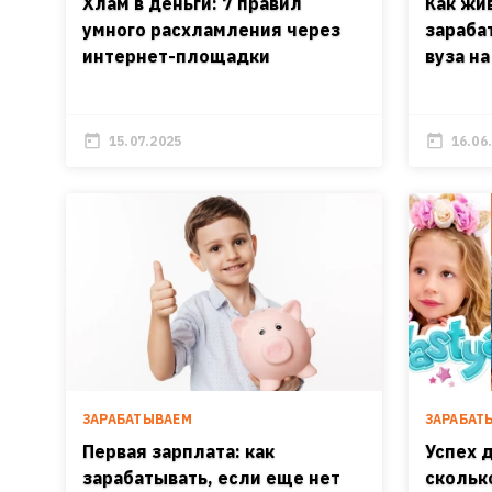
Хлам в деньги: 7 правил
Как жи
умного расхламления через
зараба
интернет-площадки
вуза на
15.07.2025
16.06
ЗАРАБАТЫВАЕМ
ЗАРАБАТ
Первая зарплата: как
Успех 
зарабатывать, если еще нет
скольк