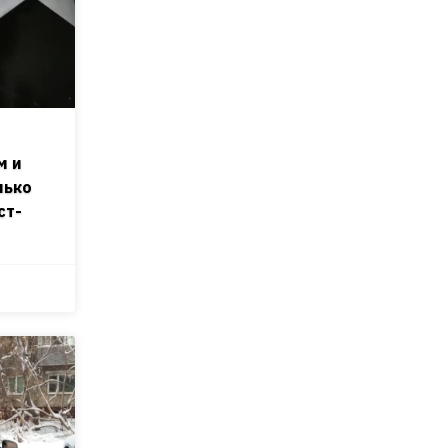
м и
лько
ст-