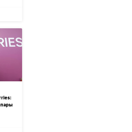
ries:
 пары