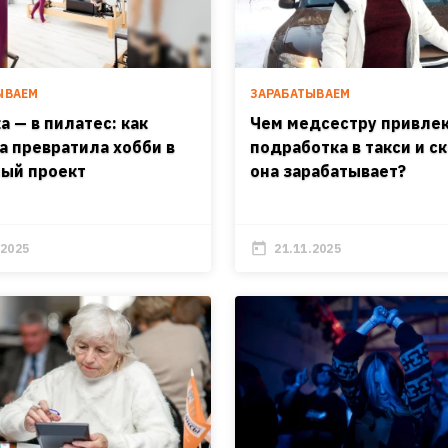
ЫВАЕМ
ЗАРАБАТЫВАЕМ
а — в пилатес: как
Чем медсестру привле
а превратила хобби в
подработка в такси и с
ый проект
она зарабатывает?
.2025
21.11.2025