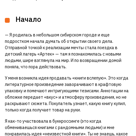
Начало
— Я родилась в небольшом сибирском городе и еще
подростком начала думать об открытии своего дела.
Отправной точкой к реализации мечты стала поездка в
детский лагерь «Артек» — там я познакомилась с новыми
людьми, шире взглянула на мир. И по возвращении домой
поняла, что пора действовать.
У меня возникла идея продавать «книги вслепую». Это когда
литературное произведение заворачивают в крафтовую
упаковку и помечают интригующими тезисами. Аннотации на
обложке передает «вкус» и атмосферу произведения, но не
раскрывают сюжета. Покупатель узнает, какую книгу купил,
только когда получает товар на руки.
Я как-то участвовала в буккроссинге (это когда
обмениваешься книгами с рандомными людьми) и мне
понравилась идея «неизвестной книги». Ты не знаешь, какое