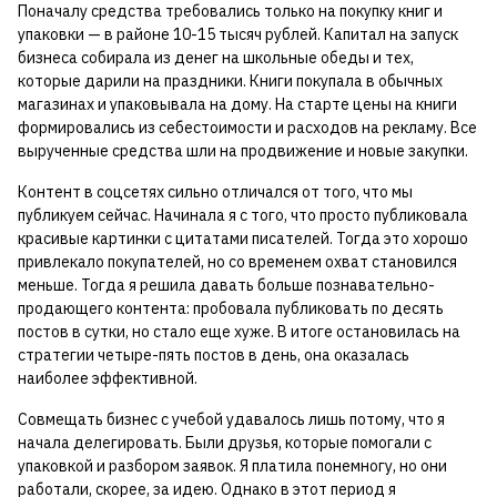
Поначалу средства требовались только на покупку книг и
упаковки — в районе 10-15 тысяч рублей. Капитал на запуск
бизнеса собирала из денег на школьные обеды и тех,
которые дарили на праздники. Книги покупала в обычных
магазинах и упаковывала на дому. На старте цены на книги
формировались из себестоимости и расходов на рекламу. Все
вырученные средства шли на продвижение и новые закупки.
Контент в соцсетях сильно отличался от того, что мы
публикуем сейчас. Начинала я с того, что просто публиковала
красивые картинки с цитатами писателей. Тогда это хорошо
привлекало покупателей, но со временем охват становился
меньше. Тогда я решила давать больше познавательно-
продающего контента: пробовала публиковать по десять
постов в сутки, но стало еще хуже. В итоге остановилась на
стратегии четыре-пять постов в день, она оказалась
наиболее эффективной.
Совмещать бизнес с учебой удавалось лишь потому, что я
начала делегировать. Были друзья, которые помогали с
упаковкой и разбором заявок. Я платила понемногу, но они
работали, скорее, за идею. Однако в этот период я