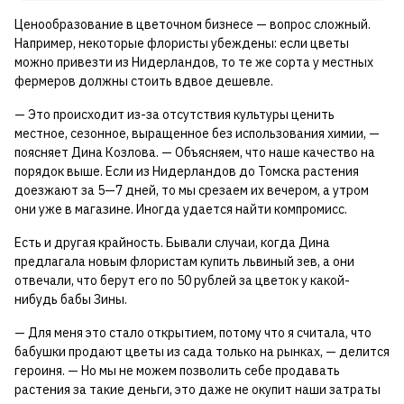
Ценообразование в цветочном бизнесе — вопрос сложный.
Например, некоторые флористы убеждены: если цветы
можно привезти из Нидерландов, то те же сорта у местных
фермеров должны стоить вдвое дешевле.
— Это происходит из-за отсутствия культуры ценить
местное, сезонное, выращенное без использования химии, —
поясняет Дина Козлова. — Объясняем, что наше качество на
порядок выше. Если из Нидерландов до Томска растения
доезжают за 5—7 дней, то мы срезаем их вечером, а утром
они уже в магазине. Иногда удается найти компромисс.
Есть и другая крайность. Бывали случаи, когда Дина
предлагала новым флористам купить львиный зев, а они
отвечали, что берут его по 50 рублей за цветок у какой-
нибудь бабы Зины.
— Для меня это стало открытием, потому что я считала, что
бабушки продают цветы из сада только на рынках, — делится
героиня. — Но мы не можем позволить себе продавать
растения за такие деньги, это даже не окупит наши затраты