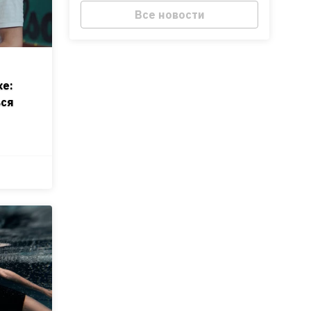
Все новости
ке:
ься