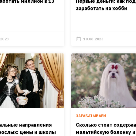
работать миллион в 13
Первые деньги: как по
заработать на хобби
.2023
10.08.2023
ЗАРАБАТЫВАЕМ
альные направления
Сколько стоит содержа
рослых: цены и школы
мальтийскую болонку и 