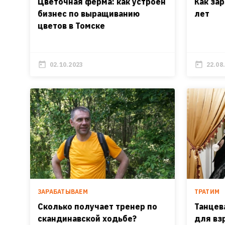
Цветочная ферма: как устроен
Как за
бизнес по выращиванию
лет
цветов в Томске
02.10.2023
22.08
ЗАРАБАТЫВАЕМ
ТРАТИМ
Сколько получает тренер по
Танцев
скандинавской ходьбе?
для вз