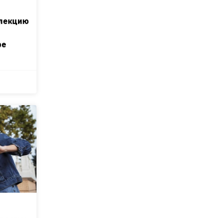
ллекцию
ре