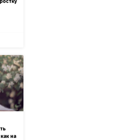
дростку
ть
как на