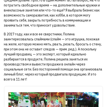
среднем уровне. Просто в один момент встал вопрос, на что
потратить свободное время — на дополнительные кружки и
внеклассные занятия или что-то еще? Я выбрала бизнес как
возможность саморазвития, как хобби, в котором могу
проявить себя, закрыть потребность в коммуникации и
заниматься тем, что приносит удовольствие.
В 2017 году, как и все ее сверстники, Полина
заинтересовалась слаймами (слайм — это игрушка, похожая
на желе, которую можно мять, рвать, резать, бросать о стену,
при этом она не оставит следов — прим. ред.). А поскольку
лучший продавец — это эксперт, который идеально
разбирается в продукте, Полина решила заняться их
производством и вывести продажи в онлайн через
социальные сети. Без посторонней помощи она организовала
личный блог, через который продвигала продукцию. И это
всего в 11 лет!