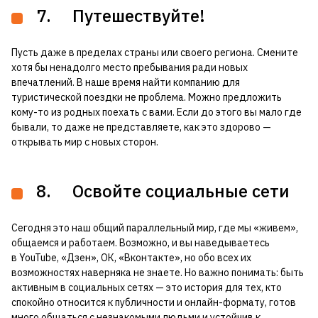
7. Путешествуйте!
Пусть даже в пределах страны или своего региона. Смените
хотя бы ненадолго место пребывания ради новых
впечатлений. В наше время найти компанию для
туристической поездки не проблема. Можно предложить
кому-то из родных поехать с вами. Если до этого вы мало где
бывали, то даже не представляете, как это здорово —
открывать мир с новых сторон.
8. Освойте социальные сети
Сегодня это наш общий параллельный мир, где мы «живем»,
общаемся и работаем. Возможно, и вы наведываетесь
в YouTube, «Дзен», ОК, «Вконтакте», но обо всех их
возможностях наверняка не знаете. Но важно понимать: быть
активным в социальных сетях — это история для тех, кто
спокойно относится к публичности и онлайн-формату, готов
много общаться с незнакомыми людьми и устойчив к