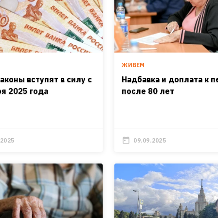
ЖИВЕМ
аконы вступят в силу с
Надбавка и доплата к п
ря 2025 года
после 80 лет
.2025
09.09.2025