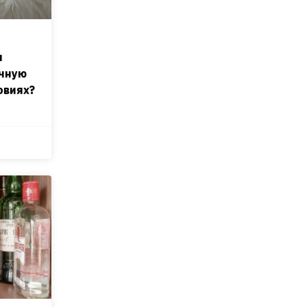
и
очную
овиях?