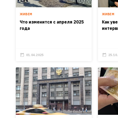
ЖИВЕМ
ЖИВЕМ
Что изменится с апреля 2025
Как ув
года
интерв
01.04.2025
25.10