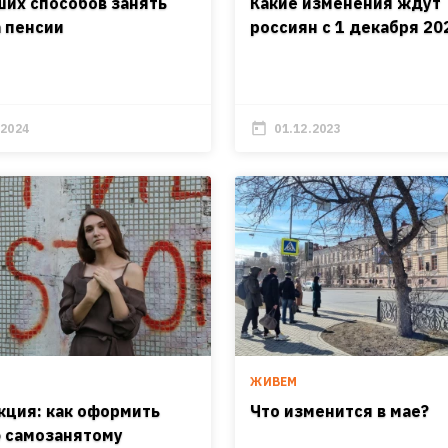
ших способов занять
Какие изменения ждут
а пенсии
россиян с 1 декабря 20
.2024
01.12.2023
ЖИВЕМ
кция: как оформить
Что изменится в мае?
 самозанятому