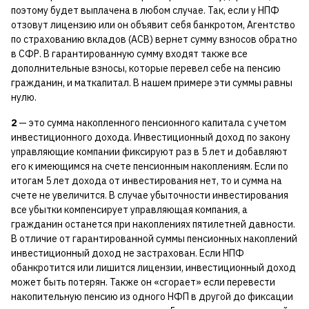
поэтому будет выплачена в любом случае. Так, если у НПФ
отзовут лицензию или он объявит себя банкротом, Агентство
по страхованию вкладов (АСВ) вернет сумму взносов обратно
в СФР. В гарантированную сумму входят также все
дополнительные взносы, которые перевел себе на пенсию
гражданин, и маткапитал. В нашем примере эти суммы равны
нулю.
2
— это сумма накопленного пенсионного капитала с учетом
инвестиционного дохода. Инвестиционный доход по закону
управляющие компании фиксируют раз в 5 лет и добавляют
его к имеющимся на счете пенсионным накоплениям. Если по
итогам 5 лет дохода от инвестирования нет, то и сумма на
счете не увеличится. В случае убыточности инвестирования
все убытки компенсирует управляющая компания, а
гражданин останется при накоплениях пятилетней давности.
В отличие от гарантированной суммы пенсионных накоплений
инвестиционный доход не застрахован. Если НПФ
обанкротится или лишится лицензии, инвестиционный доход
может быть потерян. Также он «сгорает» если перевести
накопительную пенсию из одного НФП в другой до фиксации