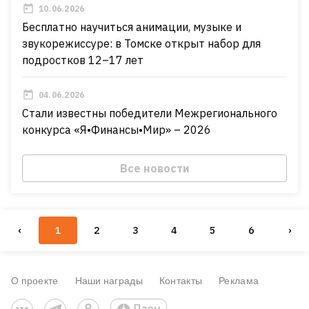
10.06.2026
Бесплатно научиться анимации, музыке и
звукорежиссуре: в Томске открыт набор для
подростков 12–17 лет
04.06.2026
Стали известны победители Межрегионального
конкурса «Я•Финансы•Мир» – 2026
Все новости
‹
1
2
3
4
5
6
›
О проекте
Наши награды
Контакты
Реклама