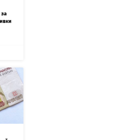
 за
ивки