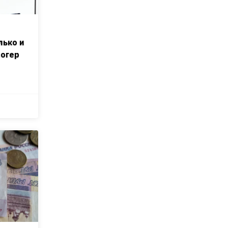
лько и
логер