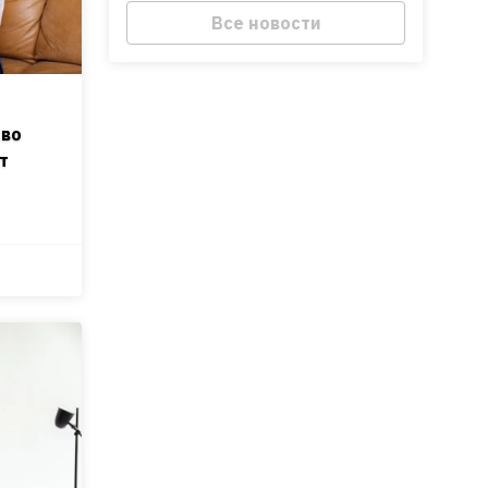
Все новости
 во
т