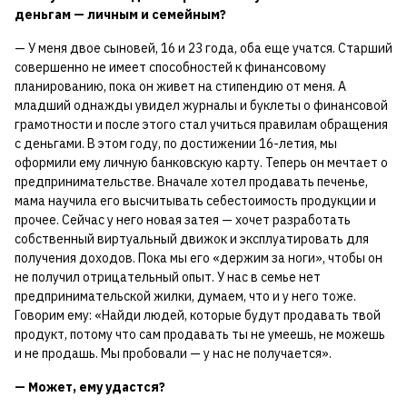
деньгам — личным и семейным?
— У меня двое сыновей, 16 и 23 года, оба еще учатся. Старший
совершенно не имеет способностей к финансовому
планированию, пока он живет на стипендию от меня. А
младший однажды увидел журналы и буклеты о финансовой
грамотности и после этого стал учиться правилам обращения
с деньгами. В этом году, по достижении 16-летия, мы
оформили ему личную банковскую карту. Теперь он мечтает о
предпринимательстве. Вначале хотел продавать печенье,
мама научила его высчитывать себестоимость продукции и
прочее. Сейчас у него новая затея — хочет разработать
собственный виртуальный движок и эксплуатировать для
получения доходов. Пока мы его «держим за ноги», чтобы он
не получил отрицательный опыт. У нас в семье нет
предпринимательской жилки, думаем, что и у него тоже.
Говорим ему: «Найди людей, которые будут продавать твой
продукт, потому что сам продавать ты не умеешь, не можешь
и не продашь. Мы пробовали — у нас не получается».
— Может, ему удастся?