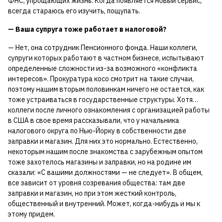
ФНС, упрощающих жизнь. Когда появляется новый сервис,
всегда стараюсь его изучить, пощупать.
— Ваша супруга тоже работает в налоговой?
— Нет, она сотрудник Пенсионного фонда. Наши коллеги,
супруги которых работают в частном бизнесе, испытывают
определенные сложности из-за возможного «конфликта
интересов». Прокуратура косо смотрит на такие случаи,
поэтому нашим вторым половинкам ничего не остается, как
тоже устраиваться в государственные структуры. Хотя…
коллеги после личного ознакомления с организацией работы
в США в свое время рассказывали, что у начальника
налогового округа по Нью-Йорку в собственности две
заправки и магазин. Для них это нормально. Естественно,
некоторым нашим после знакомства с зарубежным опытом
тоже захотелось магазины и заправки, но на родине им
сказали: «С вашими должностями — не следует». В общем,
все зависит от уровня созревания общества: там две
заправки и магазин, но при этом жесткий контроль,
общественный и внутренний. Может, когда-нибудь и мы к
этому придем.