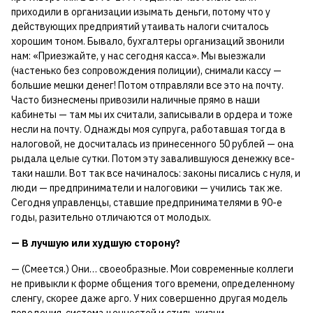
приходили в организации изымать деньги, потому что у
действующих предприятий утаивать налоги считалось
хорошим тоном. Бывало, бухгалтеры организаций звонили
нам: «Приезжайте, у нас сегодня касса». Мы выезжали
(частенько без сопровождения полиции), снимали кассу —
большие мешки денег! Потом отправляли все это на почту.
Часто бизнесмены привозили наличные прямо в наши
кабинеты — там мы их считали, записывали в ордера и тоже
несли на почту. Однажды моя супруга, работавшая тогда в
налоговой, не досчиталась из принесенного 50 рублей — она
рыдала целые сутки. Потом эту завалившуюся денежку все-
таки нашли. Вот так все начиналось: законы писались с нуля, и
люди — предприниматели и налоговики — учились так же.
Сегодня управленцы, ставшие предпринимателями в 90-е
годы, разительно отличаются от молодых.
— В лучшую или худшую сторону?
— (Смеется.) Они… своеобразные. Мои современные коллеги
не привыкли к форме общения того времени, определенному
сленгу, скорее даже арго. У них совершенно другая модель
поведения, система ценностей и стиль жизни.