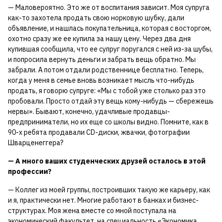
— Маловероятно. Это же от воспитания зависит. Моя супруга
как-то захотела продать свою норковую шубку, дали
объявление, и нашлась покупательница, которая с восторгом,
охотно сразу же ее купила за нашу цену. Через два дня
купившая сообщила, что ее супруг поругался с ней из-за шубы,
и попросила вернуть деньги и забрать вещь обратно. Мы
забрали. А потом отдали родственнице бесплатно. Теперь,
когда у меня в семье вновь возникает мысль что-нибудь
продать, я говорю супруге: «Мы с тобой уже столько раз это
пробовали. Просто отдай эту вещь кому-нибудь — сбережешь
нервы». Бывают, конечно, удачливые продавцы-
предприниматели, но их еще со школы видно. Помните, как в
90-х ребята продавали CD-диски, жвачки, фотографии
Шварценеггера?
— А много ваших студенческих друзей осталось в этой
профессии?
— Коллег из моей группы, построивших такую же карьеру, как
и я, практически нет. Многие работают в банках и бизнес-
структурах. Моя жена вместе со мной поступала на
экономический факультет, на специальность «Экономика