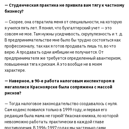
— Студенческая практика не привила вам тягу к частному
бизнесу?
— Скорее, она отвратила меня от специальности, на которую
я учился пять лет. Я понял, что бухгалтерский учет — это
совсем не мое. Там нужны усидчивость, скрупулезность и т. д.
В предпринимательстве мне было бы трудно состояться как
профессионалу, так как я готов продавать лишь то, во что
верю. А продавать одни амбиции не получается. От
предпринимателя же требуется определенный авантюризм,
повышенная тяга к рискам. А это вообще не в моем
характере.
— Наверное, в 90-е работа налоговым инспектором в
мегаполисе Красноярске была сопряжена с массой
рисков?
— Тогда налоговое законодательство создавалось с нуля.
Сам кодекс появился только в 1999 году, и первая его
редакция была мама не горюй! Ужасная книжка, по которой
невозможно работать: практически в каждой главе
противоречия. В 1996-1997 годах мы частенько сами