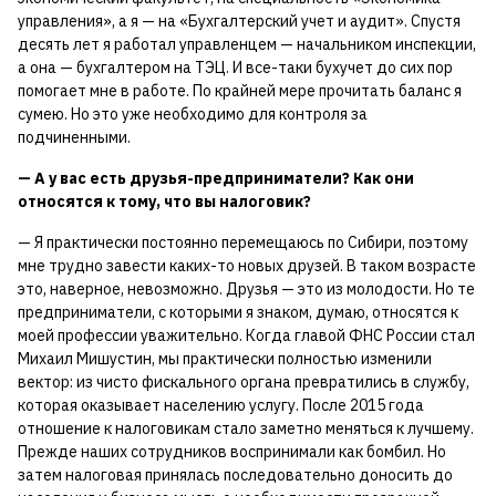
управления», а я — на «Бухгалтерский учет и аудит». Спустя
десять лет я работал управленцем — начальником инспекции,
а она — бухгалтером на ТЭЦ. И все-таки бухучет до сих пор
помогает мне в работе. По крайней мере прочитать баланс я
сумею. Но это уже необходимо для контроля за
подчиненными.
— А у вас есть друзья-предприниматели? Как они
относятся к тому, что вы налоговик?
— Я практически постоянно перемещаюсь по Сибири, поэтому
мне трудно завести каких-то новых друзей. В таком возрасте
это, наверное, невозможно. Друзья — это из молодости. Но те
предприниматели, с которыми я знаком, думаю, относятся к
моей профессии уважительно. Когда главой ФНС России стал
Михаил Мишустин, мы практически полностью изменили
вектор: из чисто фискального органа превратились в службу,
которая оказывает населению услугу. После 2015 года
отношение к налоговикам стало заметно меняться к лучшему.
Прежде наших сотрудников воспринимали как бомбил. Но
затем налоговая принялась последовательно доносить до