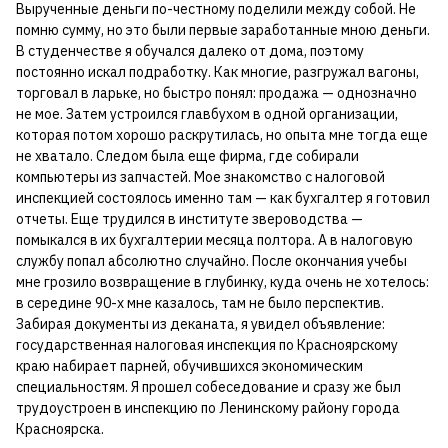
Вырученные деньги по-честному поделили между собой. Не
помню сумму, но это были первые заработанные мною деньги.
В студенчестве я обучался далеко от дома, поэтому
постоянно искал подработку. Как многие, разгружал вагоны,
торговал в ларьке, но быстро понял: продажа — однозначно
не мое. Затем устроился главбухом в одной организации,
которая потом хорошо раскрутилась, но опыта мне тогда еще
не хватало. Следом была еще фирма, где собирали
компьютеры из запчастей. Мое знакомство с налоговой
инспекцией состоялось именно там — как бухгалтер я готовил
отчеты. Еще трудился в институте звероводства —
помыкался в их бухгалтерии месяца полтора. А в налоговую
службу попал абсолютно случайно. После окончания учебы
мне грозило возвращение в глубинку, куда очень не хотелось:
в середине 90-х мне казалось, там не было перспектив.
Забирая документы из деканата, я увидел объявление:
государственная налоговая инспекция по Красноярскому
краю набирает парней, обучившихся экономическим
специальностям. Я прошел собеседование и сразу же был
трудоустроен в инспекцию по Ленинскому району города
Красноярска.