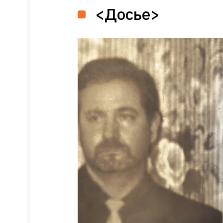
<Досье>