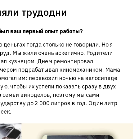
ляли трудодни
был ваш первый опыт работы?
о деньгах тогда столько не говорили. Но я
труд. Мы жили очень аскетично. Родители
отал кузнецом. Днем ремонтировал
ечером подрабатывал киномехаником. Мама
омогал им: перевозил ночью на велосипеде
ю, чтобы их успели показать сразу в двух
з семьи виноделов, поэтому мы сами
ударству до 2 000 литров в год. Один литр
пеек.