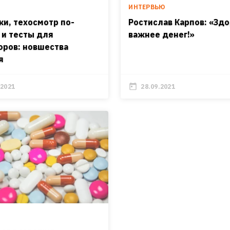
ИНТЕРВЬЮ
ки, техосмотр по-
Ростислав Карпов: «Зд
 и тесты для
важнее денег!»
оров: новшества
я
.2021
28.09.2021
И