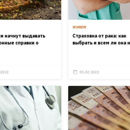
И
ЖИВЕМ
ии начнут выдавать
Страховка от рака: как
онные справки о
выбрать и всем ли она 
.2022
01.02.2022