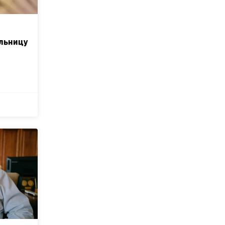
льницу