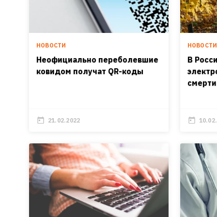
НОВОСТИ
НОВОСТ
Неофициально переболевшие
В Росс
ковидом получат QR-коды
электр
смерти
21.02.2022
10.02