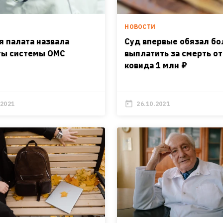
И
НОВОСТИ
я палата назвала
Суд впервые обязал бо
ы системы ОМС
выплатить за смерть от
ковида 1 млн ₽
.2021
26.10.2021