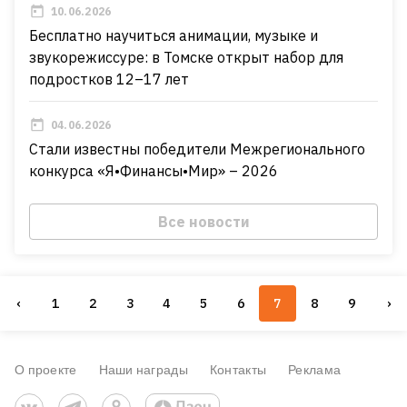
10.06.2026
Бесплатно научиться анимации, музыке и
звукорежиссуре: в Томске открыт набор для
подростков 12–17 лет
04.06.2026
Стали известны победители Межрегионального
конкурса «Я•Финансы•Мир» – 2026
Все новости
‹
1
2
3
4
5
6
7
8
9
›
О проекте
Наши награды
Контакты
Реклама