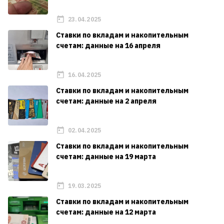
23.04.2025
Ставки по вкладам и накопительным
счетам: данные на 16 апреля
16.04.2025
Ставки по вкладам и накопительным
счетам: данные на 2 апреля
02.04.2025
Ставки по вкладам и накопительным
счетам: данные на 19 марта
19.03.2025
Ставки по вкладам и накопительным
счетам: данные на 12 марта