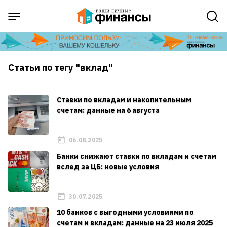
Статьи по тегу "вклад"
Ставки по вкладам и накопительным
счетам: данные на 6 августа
06.08.2025
Банки снижают ставки по вкладам и счетам
вслед за ЦБ: новые условия
30.07.2025
10 банков с выгодными условиями по
счетам и вкладам: данные на 23 июля 2025