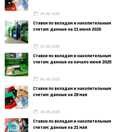
25.06.2025
Ставки по вкладам и накопительным
счетам: данные на 11 июня 2025
11.06.2025
Ставки по вкладам и накопительным
счетам: данные на начало июня 2025
04.06.2025
Ставки по вкладам и накопительным
счетам: данные на 28 мая
28.05.2025
Ставки по вкладам и накопительным
счетам: данные на 21 мая