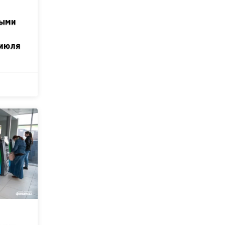
ными
 июля