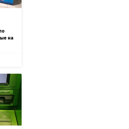
по
ные на