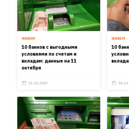
ЖИВЕМ
ЖИВЕМ
10 банков с выгодными
10 бан
условиями по счетам и
услови
вкладам: данные на 11
вклада
октября
11.10.2023
04.10