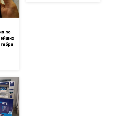
ия по
нейших
нтября