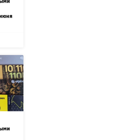
ными
 июня
ными