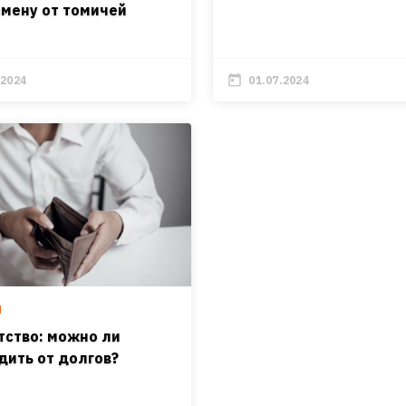
мену от томичей
.2024
01.07.2024
Ы
тство: можно ли
дить от долгов?