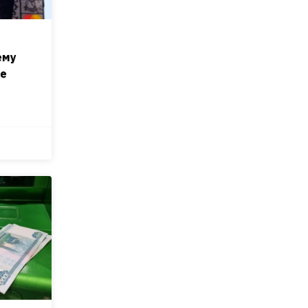
ему
ые