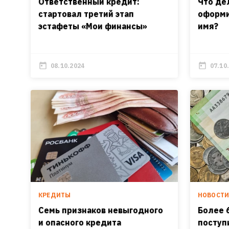
Ответственный кредит:
Что де
стартовал третий этап
оформи
эстафеты «Мои финансы»
имя?
08.10.2024
07.10
КРЕДИТЫ
НОВОСТ
Семь признаков невыгодного
Более 
и опасного кредита
поступ