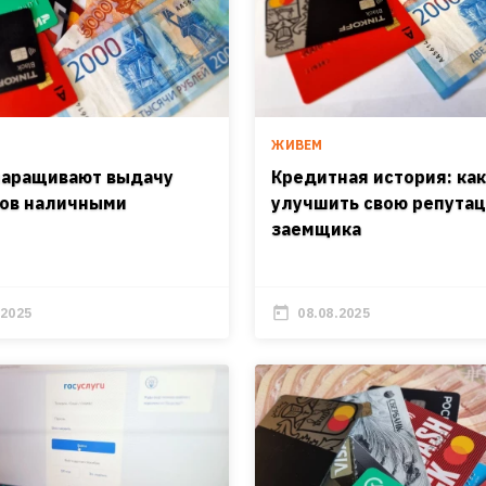
И
ЖИВЕМ
наращивают выдачу
Кредитная история: ка
ов наличными
улучшить свою репута
заемщика
.2025
08.08.2025