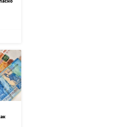
пасно
о
как