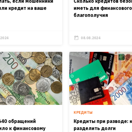
лать, если мошенники
Сколько кредитов безо
ли кредит на ваше
иметь для финансовог
благополучия
.2024
08.08.2024
И
КРЕДИТЫ
640 обращений
Кредиты при разводе: 
ило к финансовому
разделить долги