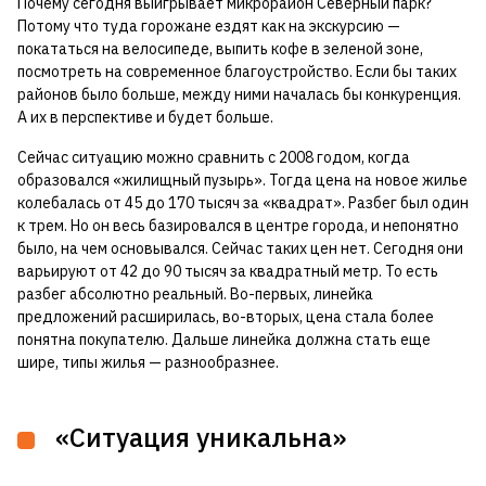
Почему сегодня выигрывает микрорайон Северный парк?
Потому что туда горожане ездят как на экскурсию —
покататься на велосипеде, выпить кофе в зеленой зоне,
посмотреть на современное благоустройство. Если бы таких
районов было больше, между ними началась бы конкуренция.
А их в перспективе и будет больше.
Сейчас ситуацию можно сравнить с 2008 годом, когда
образовался «жилищный пузырь». Тогда цена на новое жилье
колебалась от 45 до 170 тысяч за «квадрат». Разбег был один
к трем. Но он весь базировался в центре города, и непонятно
было, на чем основывался. Сейчас таких цен нет. Сегодня они
варьируют от 42 до 90 тысяч за квадратный метр. То есть
разбег абсолютно реальный. Во-первых, линейка
предложений расширилась, во-вторых, цена стала более
понятна покупателю. Дальше линейка должна стать еще
шире, типы жилья — разнообразнее.
«Ситуация уникальна»