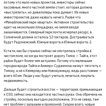
потому что мало новых проектов, инвесторы сейчас
пассивные, много частной земли стоит, которая должна
«выстрелить», но девелоперы пока думают. Из новых
инвестпроектов даже назвать нечего. Разве что
«Михайловский парк-квартал». Активное строительство
идет на нескольких площадках, но земля везде
заканчивается. Северный парк почти исчерпал ресурс, в
Солнечной долине осталось 12 гектаров. Достраиваться
будут Радонежский, Южные ворота и Южные ворота-2.
Кстати, как бы странно сейчас ни смотрелась стройка в
чистом поле, но когда построят дорогу Томск — Тайга, этот
район будет более чем актуален. Потому что маленькие
городки вроде Тайги и Анжеро-Судженска начнут тяготеть к
Томску, а не к Кемерову или Новокузнецку, ведь расстояние —
всего 60 км. Люди у нас будут учиться, лечиться, покупать
недвижимость.
Дальше будет строиться восток — территория, примыкающая
к ОЭЗ, сейчас она находится в частных руках. Она обречена на
стройку, поскольку выгодно расположена. Это не север, там
нет проблем с запахами и промзоной. Скорее всего, новые