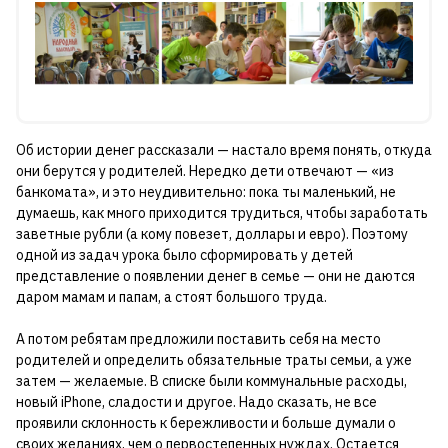
Об истории денег рассказали — настало время понять, откуда
они берутся у родителей. Нередко дети отвечают — «из
банкомата», и это неудивительно: пока ты маленький, не
думаешь, как много приходится трудиться, чтобы заработать
заветные рубли (а кому повезет, доллары и евро). Поэтому
одной из задач урока было сформировать у детей
представление о появлении денег в семье — они не даются
даром мамам и папам, а стоят большого труда.
А потом ребятам предложили поставить себя на место
родителей и определить обязательные траты семьи, а уже
затем — желаемые. В списке были коммунальные расходы,
новый iPhone, сладости и другое. Надо сказать, не все
проявили склонность к бережливости и больше думали о
своих желаниях, чем о первостепенных нуждах. Остается