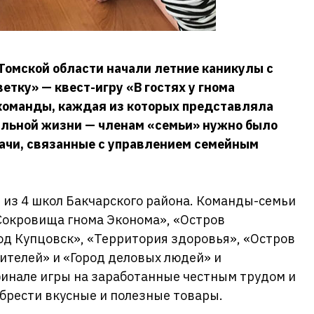
Томской области начали летние каникулы с
ветку» — квест-игру «В гостях у гнома
 команды, каждая из которых представляла
еальной жизни — членам «семьи» нужно было
ачи, связанные с управлением семейным
д из 4 школ Бакчарского района. Команды-семьи
Сокровища гнома Эконома», «Остров
од Купцовск», «Территория здоровья», «Остров
ителей» и «Город деловых людей» и
финале игры на заработанные честным трудом и
брести вкусные и полезные товары.