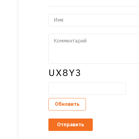
UX8Y3
Обновить
Отправить