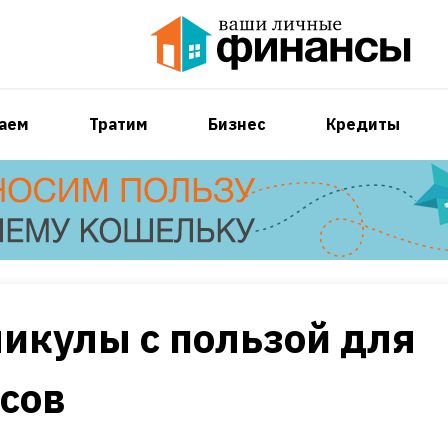
аем
Тратим
Бизнес
Кредиты
икулы с пользой для
сов