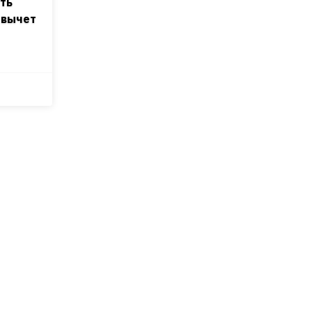
ить
 вычет