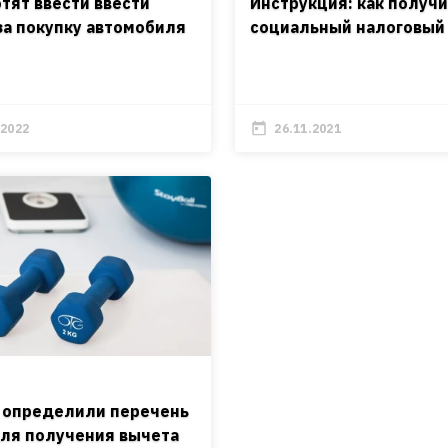
отят ввести ввести
Инструкция: как получ
за покупку автомобиля
социальный налоговый
.2022
26.11.2021
И
 определили перечень
для получения вычета