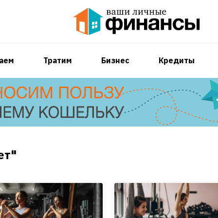
аем
Тратим
Бизнес
Кредиты
ет"