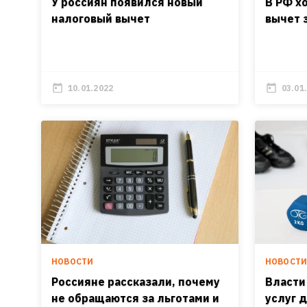
У россиян появился новый
В РФ х
налоговый вычет
вычет 
10.01.2022
03.01
НОВОСТИ
НОВОСТ
Россияне рассказали, почему
Власти
не обращаются за льготами и
услуг 