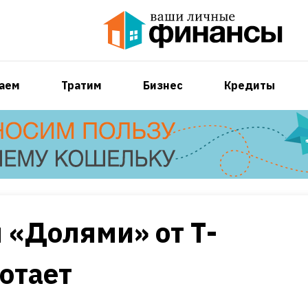
аем
Тратим
Бизнес
Кредиты
 «Долями» от Т-
ботает