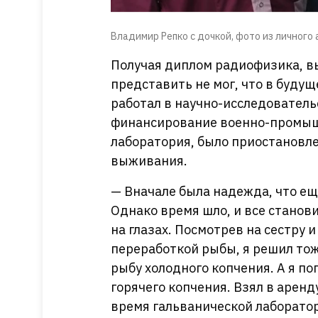
Владимир Репко с дочкой, фото из личного
Получая диплом радиофизика, в
представить не мог, что в буду
работал в научно-исследователь
финансирование военно-промышл
лаборатория, было приостановл
выживания.
— Вначале была надежда, что ещ
Однако время шло, и все станов
на глазах. Посмотрев на сестру 
переработкой рыбы, я решил тож
рыбу холодного копчения. А я по
горячего копчения. Взял в арен
время гальванической лаборатор