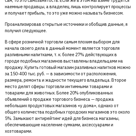
сам, то это самозанятость. Если же в этом магазине трудятся
наемные продавцы, а владелец лишь контролирует процессы
и получает прибыль, то это уже можно называть бизнесом.
Проанализировав открытые источники и обобщив данные, я
получил следующее.
В сфере розничной торговли самым плохим выбором для
начала своего дела в данный момент является торговля
разливными напитками, т. к. более 27% действующих в
городе подобных магазинов выставлены владельцами на
продажу. Купить готовый магазин разливных напитков можно
за 150-400 тыс. руб. — в зависимости от расположения,
размера, ремонта и жадности текущего владельца. Второе
место делят сферы торговли интимными товарами и
товарами для животных. Более 20% опубликованных
объявлений о продаже торгового бизнеса — продажа
небольших продуктовых магазинов «у дома», однако от
общего количества подобных городских магазинов это около
5%. Замыкают антирейтинг идей для бизнеса магазины,
обеспечивающие население сумками, аксессуарами и
хозтоварами.