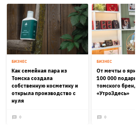
БИЗНЕС
БИЗНЕС
Как семейная пара из
От мечты о ярко
Томска создала
100 000 подарко
собственную косметику и
томского бренд
открыла производство с
«УтроЗдесь»
нуля
0
0