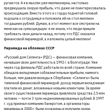
ругаются. А я в мыслях уже миллионерка, настолько
предвкушала скорую прибыль, что даже не поинтересовалась
происходящим. Вместо этого я с гордо поднятой головой
подошла к сотруднице и положила ей на стол миллион
тогдашних рублей. Думаю, в этот момент все смотрели на
меня как на сумасшедшую: я не знала, что люди пришли
требовать свои деньги назад, потому что РДС оказался
финансовой пирамидой, а я вложила целый миллион!
Пирамида на обломках СССР
«Русский дом Селенга» (РДС) — финансовая компания,
начавшая свою деятельность в 1992 г. в Волгограде. Уже
через год филиалы РДС работали по всей стране. Компания
обещала вкладчикам соблазнительные прибыли, намного
больше, чем давали вклады в Сбербанке. «Селенга» была
типичной финансовой пирамидой: доход первым вкладчикам
платили из денег, вложенных новыми клиентами. За время
своего существования пирамида привлекла средства 2,5 млн
человек — почти 3 трлн неденоминированных рублей. В 1997
г. суд признал компанию банкротом, а организаторы
пирамиды в 2000 г. были осуждены и получили сроки.