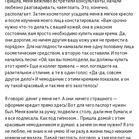
Пришла, меня вежливо встретили консультанты, начали
любезно разговаривать, чаем поить. Это, конечно,
располагает. Затем косметолог усадила меня в мягкое кресло
и после изучения моего лица констатировала: «Вам срочно
нужно что-то делать с вашей кожей, она в ужасном
состоянии, вам просто необходимо купить наши крема. Да,
они дорогие, но ничем другим вашу кожу уже не привести в
порядок». Для наглядности намазали мне одну половину лица
косметическим средством, а вторую так оставили. И потом
начались песни: «Ой, как вы помолодели, вы должны купить
этот крем!» Еще и коллег привела — мол, поглядите на
разительное отличие, а те в один голос: «Да-да, совсем
другое дело!» И чемоданчик с этими кремами показали, а он
ну такой красивый, и так мне его захотелось!
Я говорю: денег у меня нет. А они: ничего страшного —
оформим кредит прямо здесь! Вот для чего паспорт нужен
был. Меня взяли за ручку, подвели к столу, дали мне бумаги, и
я все подписала. Как под гипнозом… Пришла домой с этим
красивым чемоданчиком и думаю: а зачем он мне нужен? Я это
не люблю, не знаю и не умею. И ни разу в жизни лицо никаким
кремом не мазала. Давай смотреть договор, а там кредит на