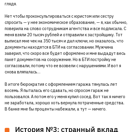
глядя.
Нет чтобы проконсультироваться с юристом или сестру
спросить — у нее экономическое образование, — я, как обычно,
поверила на слово сотрудникам агентства и все подписала. С
меня взяли 20 тысяч рублей и отправили к застройщику. Тот
выписал мне чек на 350 тысяч и дал ключи, но оказалось, что
документы находятся в БТИ на согласовании. Мужчина
заверил, что скоро все будет оформлено и мне выдадут весь
пакет документов на сооружение. Но в БТИ постройку не
согласовали, потому что ее возвели с нарушениями. И вот я
снова вляпалась…
В итоге бюрократия с оформлением гаража тянулась лет
восемь. Я пыталась его сдавать, но спросом гараж не
пользовался. А потом его у меня купил сосед. Вот так я ничего
не заработала, хорошо хоть вернула потраченные средства.
В банке мне бы проценты набежали, а тут — ничего.
История №3: странный вклад