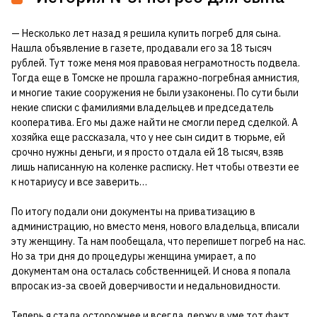
— Несколько лет назад я решила купить погреб для сына.
Нашла объявление в газете, продавали его за 18 тысяч
рублей. Тут тоже меня моя правовая неграмотность подвела.
Тогда еще в Томске не прошла гаражно-погребная амнистия,
и многие такие сооружения не были узаконены. По сути были
некие списки с фамилиями владельцев и председатель
кооператива. Его мы даже найти не смогли перед сделкой. А
хозяйка еще рассказала, что у нее сын сидит в тюрьме, ей
срочно нужны деньги, и я просто отдала ей 18 тысяч, взяв
лишь написанную на коленке расписку. Нет чтобы отвезти ее
к нотариусу и все заверить…
По итогу подали они документы на приватизацию в
администрацию, но вместо меня, нового владельца, вписали
эту женщину. Та нам пообещала, что перепишет погреб на нас.
Но за три дня до процедуры женщина умирает, а по
документам она осталась собственницей. И снова я попала
впросак из-за своей доверчивости и недальновидности.
Теперь я стала осторожнее и всегда держу в уме тот факт,