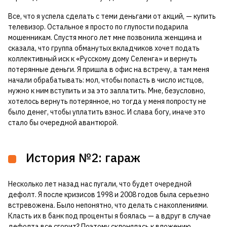
Все, что я успела сделать с теми деньгами от акций, — купить
телевизор. Остальное я просто по глупости подарила
мошенникам. Спустя много лет мне позвонила женщина и
сказала, что группа обманутых вкладчиков хочет подать
коллективный иск к «Русскому дому Селенга» и вернуть
потерянные деньги. Я пришла в офис на встречу, а там меня
начали обрабатывать: мол, чтобы попасть в число истцов,
нужно к ним вступить и за это заплатить. Мне, безусловно,
хотелось вернуть потерянное, но тогда у меня попросту не
было денег, чтобы уплатить взнос. И слава богу, иначе это
стало бы очередной авантюрой.
История №2: гараж
Несколько лет назад нас пугали, что будет очередной
дефолт. Я после кризисов 1998 и 2008 годов была серьезно
встревожена. Было непонятно, что делать c накоплениями.
Класть их в банк под проценты я боялась — а вдруг в случае
дефолта все сгорит? Поэтому склонялась к вложению