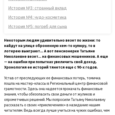
История №3: странный вклад
История №4: чудо-косметика
История №5: погреб для сына
Некоторым людям удивительно везет по жизни: то
найдут на улице оброненную кем-то купюру, то в
лотерею выиграют… А вот пенсионерке Татьяне
Николаевне везет… на финансовых мошенников. А еще
— на ошибки при попытках увеличить свой доход.
Хронология ее историй тянется еще с 90-х годов.
Устав от преследующих ее финансовых потерь, томичка
пошла на мастер-классы в Региональный центр финансовой
грамотности. Здесь она надеется прокачать финансовые
знания, чтобы обезопасить свои деньги от жуликов и
опрометчивых решений. Мы попросили Татьяну Николаевну
рассказать о своих «приключениях» в назидание нашим
читателям. Ведь всегда лучше учиться на чужих ошибках, чем