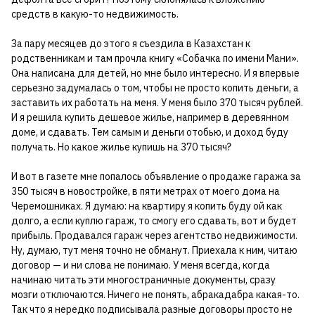
средств в какую-то недвижимость.
За пару месяцев до этого я съездила в Казахстан к
родственникам и там прочла книгу «Собачка по имени Мани».
Она написана для детей, но мне было интересно. И я впервые
серьезно задумалась о том, чтобы не просто копить деньги, а
заставить их работать на меня. У меня было 370 тысяч рублей.
И я решила купить дешевое жилье, например в деревянном
доме, и сдавать. Тем самым и деньги отобью, и доход буду
получать. Но какое жилье купишь на 370 тысяч?
И вот в газете мне попалось объявление о продаже гаража за
350 тысяч в новостройке, в пяти метрах от моего дома на
Черемошниках. Я думаю: на квартиру я копить буду ой как
долго, а если куплю гараж, то смогу его сдавать, вот и будет
прибыль. Продавался гараж через агентство недвижимости.
Ну, думаю, тут меня точно не обманут. Приехала к ним, читаю
договор — и ни слова не понимаю. У меня всегда, когда
начинаю читать эти многостраничные документы, сразу
мозги отключаются. Ничего не понять, абракадабра какая-то.
Так что я нередко подписывала разные договоры просто не