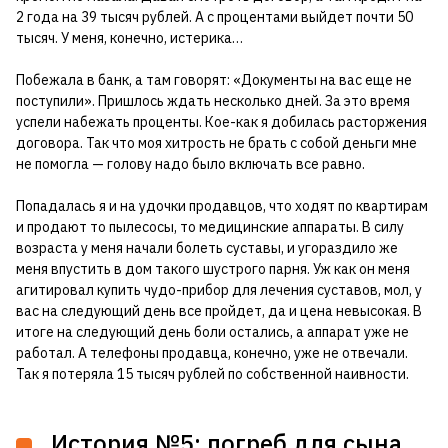
2 года на 39 тысяч рублей. А с процентами выйдет почти 50
тысяч. У меня, конечно, истерика…
Побежала в банк, а там говорят: «Документы на вас еще не
поступили». Пришлось ждать несколько дней. За это время
успели набежать проценты. Кое-как я добилась расторжения
договора. Так что моя хитрость не брать с собой деньги мне
не помогла — голову надо было включать все равно.
Попадалась я и на удочки продавцов, что ходят по квартирам
и продают то пылесосы, то медицинские аппараты. В силу
возраста у меня начали болеть суставы, и угораздило же
меня впустить в дом такого шустрого парня. Уж как он меня
агитировал купить чудо-прибор для лечения суставов, мол, у
вас на следующий день все пройдет, да и цена невысокая. В
итоге на следующий день боли остались, а аппарат уже не
работал. А телефоны продавца, конечно, уже не отвечали.
Так я потеряла 15 тысяч рублей по собственной наивности.
История №5: погреб для сына