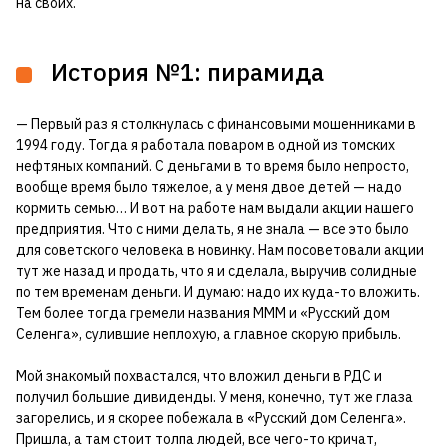
на своих.
История №1: пирамида
— Первый раз я столкнулась с финансовыми мошенниками в
1994 году. Тогда я работала поваром в одной из томских
нефтяных компаний. С деньгами в то время было непросто,
вообще время было тяжелое, а у меня двое детей — надо
кормить семью… И вот на работе нам выдали акции нашего
предприятия. Что с ними делать, я не знала — все это было
для советского человека в новинку. Нам посоветовали акции
тут же назад и продать, что я и сделала, выручив солидные
по тем временам деньги. И думаю: надо их куда-то вложить.
Тем более тогда гремели названия МММ и «Русский дом
Селенга», сулившие неплохую, а главное скорую прибыль.
Мой знакомый похвастался, что вложил деньги в РДС и
получил большие дивиденды. У меня, конечно, тут же глаза
загорелись, и я скорее побежала в «Русский дом Селенга».
Пришла, а там стоит толпа людей, все чего-то кричат,