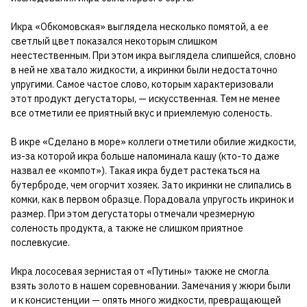
Икра «Обкомовская» выглядела несколько помятой, а ее
светлый цвет показался некоторым слишком
неестественным. При этом икра выглядела слипшейся, словно
в ней не хватало жидкости, а икринки были недостаточно
упругими. Самое частое слово, которым характеризовали
этот продукт дегустаторы, — искусственная. Тем не менее
все отметили ее приятный вкус и приемлемую соленость.
В икре «Сделано в море» коллеги отметили обилие жидкости,
из-за которой икра больше напоминала кашу (кто-то даже
назвал ее «компот»). Такая икра будет растекаться на
бутерброде, чем огорчит хозяек. Зато икринки не слипались в
комки, как в первом образце. Порадовала упругость икринок и
размер. При этом дегустаторы отмечали чрезмерную
соленость продукта, а также не слишком приятное
послевкусие.
Икра лососевая зернистая от «Путины» также не смогла
взять золото в нашем соревновании. Замечания у жюри были
и к консистенции — опять много жидкости, превращающей