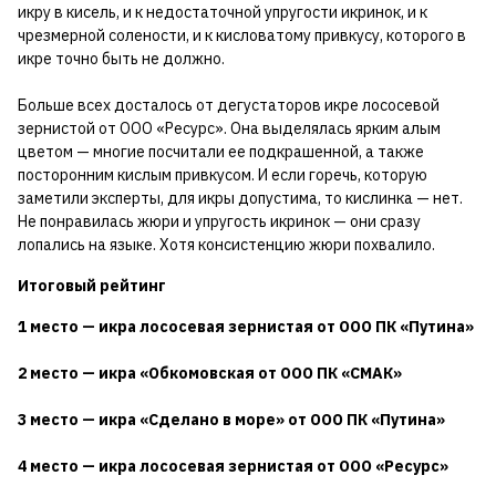
икру в кисель, и к недостаточной упругости икринок, и к
чрезмерной солености, и к кисловатому привкусу, которого в
икре точно быть не должно.
Больше всех досталось от дегустаторов икре лососевой
зернистой от ООО «Ресурс». Она выделялась ярким алым
цветом — многие посчитали ее подкрашенной, а также
посторонним кислым привкусом. И если горечь, которую
заметили эксперты, для икры допустима, то кислинка — нет.
Не понравилась жюри и упругость икринок — они сразу
лопались на языке. Хотя консистенцию жюри похвалило.
Итоговый рейтинг
1 место — икра лососевая зернистая от ООО ПК «Путина»
2 место — икра «Обкомовская от ООО ПК «СМАК»
3 место — икра «Сделано в море» от ООО ПК «Путина»
4 место — икра лососевая зернистая от ООО «Ресурс»