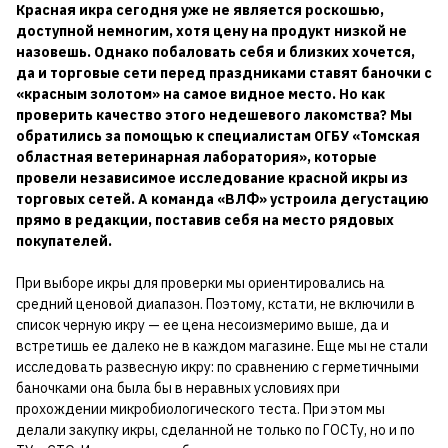
Красная икра сегодня уже не является роскошью,
доступной немногим, хотя цену на продукт низкой не
назовешь. Однако побаловать себя и близких хочется,
да и торговые сети перед праздниками ставят баночки с
«красным золотом» на самое видное место. Но как
проверить качество этого недешевого лакомства? Мы
обратились за помощью к специалистам ОГБУ «Томская
областная ветеринарная лаборатория», которые
провели независимое исследование красной икры из
торговых сетей. А команда «ВЛФ» устроила дегустацию
прямо в редакции, поставив себя на место рядовых
покупателей.
При выборе икры для проверки мы ориентировались на
средний ценовой диапазон. Поэтому, кстати, не включили в
список черную икру — ее цена несоизмеримо выше, да и
встретишь ее далеко не в каждом магазине. Еще мы не стали
исследовать развесную икру: по сравнению с герметичными
баночками она была бы в неравных условиях при
прохождении микробиологического теста. При этом мы
делали закупку икры, сделанной не только по ГОСТу, но и по