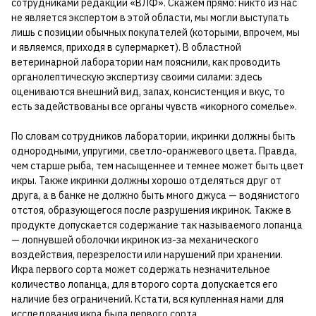
сотрудниками редакции «ВЛФ». Скажем прямо: никто из нас
не является экспертом в этой области, мы могли выступать
лишь с позиции обычных покупателей (которыми, впрочем, мы
и являемся, приходя в супермаркет). В областной
ветеринарной лаборатории нам пояснили, как проводить
органолептическую экспертизу своими силами: здесь
оцениваются внешний вид, запах, консистенция и вкус, то
есть задействованы все органы чувств «икорного сомелье».
По словам сотрудников лаборатории, икринки должны быть
однородными, упругими, светло-оранжевого цвета. Правда,
чем старше рыба, тем насыщеннее и темнее может быть цвет
икры. Также икринки должны хорошо отделяться друг от
друга, а в банке не должно быть много джуса — водянистого
отстоя, образующегося после разрушения икринок. Также в
продукте допускается содержание так называемого лопанца
— лопнувшей оболочки икринок из-за механического
воздействия, перезрелости или нарушений при хранении.
Икра первого сорта может содержать незначительное
количество лопанца, для второго сорта допускается его
наличие без ограничений. Кстати, вся купленная нами для
исследования икра была первого сорта.