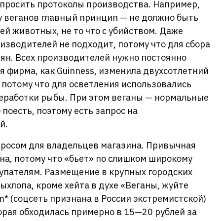
апросить протоколы производства. Например,
 у веганов главный принцип — не должно быть
ей животных, не то что с убийством. Даже
изводителей не подходит, потому что для сбора
ьян. Всех производителей нужно постоянно
я фирма, как Guinness, изменила двухсотлетний
, потому что для осветления использовались
реработки рыбы. При этом веганы — нормальные
 поесть, поэтому есть запрос на
й.
просом для владельцев магазина. Привычная
на, потому что «бьет» по слишком широкому
окупателям. Размещение в крупных городских
ыхлопа, кроме хейта в духе «Веганы, жуйте
m* (соцсеть признана в России экстремистской)
орая обходилась примерно в 15—20 рублей за