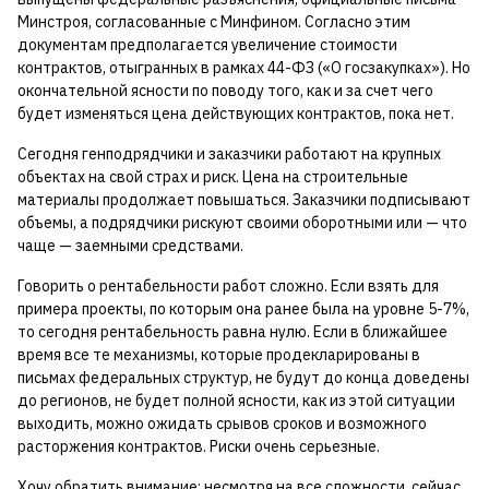
Минстроя, согласованные с Минфином. Согласно этим
документам предполагается увеличение стоимости
контрактов, отыгранных в рамках 44-ФЗ («О госзакупках»). Но
окончательной ясности по поводу того, как и за счет чего
будет изменяться цена действующих контрактов, пока нет.
Сегодня генподрядчики и заказчики работают на крупных
объектах на свой страх и риск. Цена на строительные
материалы продолжает повышаться. Заказчики подписывают
объемы, а подрядчики рискуют своими оборотными или — что
чаще — заемными средствами.
Говорить о рентабельности работ сложно. Если взять для
примера проекты, по которым она ранее была на уровне 5-7%,
то сегодня рентабельность равна нулю. Если в ближайшее
время все те механизмы, которые продекларированы в
письмах федеральных структур, не будут до конца доведены
до регионов, не будет полной ясности, как из этой ситуации
выходить, можно ожидать срывов сроков и возможного
расторжения контрактов. Риски очень серьезные.
Хочу обратить внимание: несмотря на все сложности, сейчас