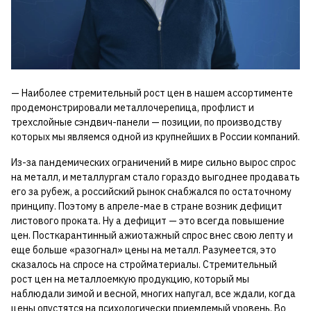
— Наиболее стремительный рост цен в нашем ассортименте
продемонстрировали металлочерепица, профлист и
трехслойные сэндвич-панели — позиции, по производству
которых мы являемся одной из крупнейших в России компаний.
Из-за пандемических ограничений в мире сильно вырос спрос
на металл, и металлургам стало гораздо выгоднее продавать
его за рубеж, а российский рынок снабжался по остаточному
принципу. Поэтому в апреле-мае в стране возник дефицит
листового проката. Ну а дефицит — это всегда повышение
цен. Посткарантинный ажиотажный спрос внес свою лепту и
еще больше «разогнал» цены на металл. Разумеется, это
сказалось на спросе на стройматериалы. Стремительный
рост цен на металлоемкую продукцию, который мы
наблюдали зимой и весной, многих напугал, все ждали, когда
цены опустятся на психологически приемлемый уровень. Во