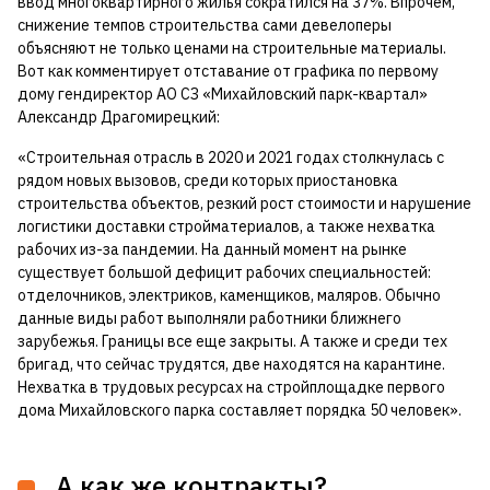
ввод многоквартирного жилья сократился на 37%. Впрочем,
снижение темпов строительства сами девелоперы
объясняют не только ценами на строительные материалы.
Вот как комментирует отставание от графика по первому
дому гендиректор АО СЗ «Михайловский парк-квартал»
Александр Драгомирецкий:
«Строительная отрасль в 2020 и 2021 годах столкнулась с
рядом новых вызовов, среди которых приостановка
строительства объектов, резкий рост стоимости и нарушение
логистики доставки стройматериалов, а также нехватка
рабочих из-за пандемии. На данный момент на рынке
существует большой дефицит рабочих специальностей:
отделочников, электриков, каменщиков, маляров. Обычно
данные виды работ выполняли работники ближнего
зарубежья. Границы все еще закрыты. А также и среди тех
бригад, что сейчас трудятся, две находятся на карантине.
Нехватка в трудовых ресурсах на стройплощадке первого
дома Михайловского парка составляет порядка 50 человек».
А как же контракты?