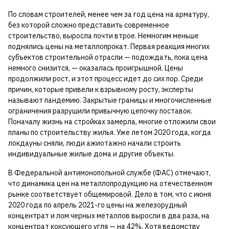
По словам строителей, менее чем за год цена на арматуру,
без которой сложно представить современное
строительство, выросла почти втрое. Немногим меньше
поднялись цены на металлопрокат. Первая реакция многих
субъектов строительной отрасли — подождать, пока цена
немного снизится, — оказалась проигрышной. Цены
продолжили рост, и этот процесс идет до сих пор. Среди
причин, которые привели к взрывному росту, эксперты
называют пандемию. Закрытые границы и многочисленные
ограничения разрушили привычную цепочку поставок.
Поначалу жизнь на стройках замерла, многие отложили свои
планы по строительству жилья. Уже летом 2020 года, когда
локдауны сняли, люди ажиотажно начали строить
индивидуальные жилые дома и другие объекты.
В Федеральной антимонопольной службе (ФАС) отмечают,
что динамика цен на металлопродукцию на отечественном
рынке соответствует общемировой. Дело в том, что с июня
2020 года по апрель 2021-го цены на железорудный
концентрат и лом черных металлов выросли в два раза, на
концентрат коксующего угля — на 42%. Хотя ведомству