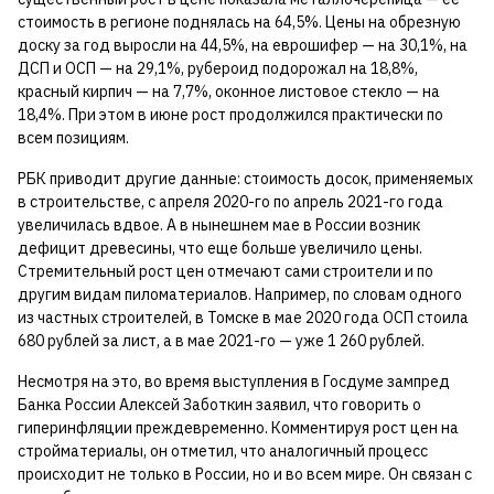
стоимость в регионе поднялась на 64,5%. Цены на обрезную
доску за год выросли на 44,5%, на еврошифер — на 30,1%, на
ДСП и ОСП — на 29,1%, рубероид подорожал на 18,8%,
красный кирпич — на 7,7%, оконное листовое стекло — на
18,4%. При этом в июне рост продолжился практически по
всем позициям.
РБК приводит другие данные: стоимость досок, применяемых
в строительстве, с апреля 2020-го по апрель 2021-го года
увеличилась вдвое. А в нынешнем мае в России возник
дефицит древесины, что еще больше увеличило цены.
Стремительный рост цен отмечают сами строители и по
другим видам пиломатериалов. Например, по словам одного
из частных строителей, в Томске в мае 2020 года ОСП стоила
680 рублей за лист, а в мае 2021-го — уже 1 260 рублей.
Несмотря на это, во время выступления в Госдуме зампред
Банка России Алексей Заботкин заявил, что говорить о
гиперинфляции преждевременно. Комментируя рост цен на
стройматериалы, он отметил, что аналогичный процесс
происходит не только в России, но и во всем мире. Он связан с