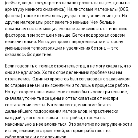
(сейчас, когда государство начало грозить пальцем, цены на
арматуру немного снизились). На листовые материалы (ОСБ,
фанера) также отмечалось двукратное увеличение цен. На
другие материалы рост заметно меньше. Чем больше
локальная составляющая, меньше зависимость от внешних
факторов, тем рост цен меньше. Бетон подорожал совсем
незначительно. Мы один проект переделывали в сторону
уменьшения теплоизоляции и увеличения бетона — это
оказалось бюджетнее.
Если говорить о темпах строительства, я не могу сказать, что
оно замедлилось. Хотя с определенными проблемами мы
столкнулись. Один из проектов был согласован с заказчиком
по старым ценам, и выяснили мы это лишь в процессе работы.
Но тут скорее наша вина: мне стоило быть осмотрительнее,
сначала уточнить все цены и отталкиваться от них при
составлении сметы. В целом сегодня многие боятся
дальнейшего подорожания материалов, и практически
каждый, у кого есть какая-то стройка, стремится
максимально в нее вложиться. Это заметно по загруженности
и спецтехники, и строителей, которые работают на
субподрядах, и отделочников.