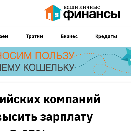
аем
Тратим
Бизнес
Кредиты
сийских компаний
высить зарплату