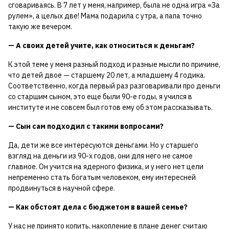
сговариваясь. В 7 лет у меня, например, была не одна игра «За
рулем», а целых две! Мама подарила с утра, а папа точно
такую же вечером.
— А своих детей учите, как относиться к деньгам?
К этой теме у меня разный подход и разные мысли по причине,
что детей двое — старшему 20 лет, а младшему 4 годика.
Соответственно, когда первый раз разговаривали про деньги
со старшим сыном, это еще были 90-е годы, я учился в
институте и не совсем был готов ему об этом рассказывать.
— Сын сам подходил с такими вопросами?
Да, дети же все интересуются деньгами. Но у старшего
взгляд на деньги из 90-х годов, они для него не самое
главное. Он учится на ядерного физика, и у него нет цели
непременно стать богатым человеком, ему интересней
продвинуться в научной сфере.
— Как обстоят дела с бюджетом в вашей семье?
У нас не принято копить, накопление в плане денег считаю