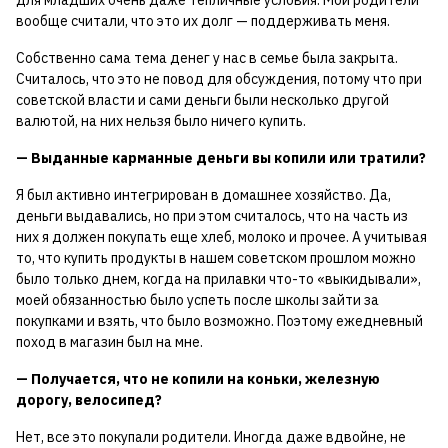
для младших очень даже тепличные условия. Мои родители
вообще считали, что это их долг — поддерживать меня.
Собственно сама тема денег у нас в семье была закрыта.
Считалось, что это не повод для обсуждения, потому что при
советской власти и сами деньги были несколько другой
валютой, на них нельзя было ничего купить.
— Выданные карманные деньги вы копили или тратили?
Я был активно интегрирован в домашнее хозяйство. Да,
деньги выдавались, но при этом считалось, что на часть из
них я должен покупать еще хлеб, молоко и прочее. А учитывая
то, что купить продукты в нашем советском прошлом можно
было только днем, когда на прилавки что-то «выкидывали»,
моей обязанностью было успеть после школы зайти за
покупками и взять, что было возможно. Поэтому ежедневный
поход в магазин был на мне.
— Получается, что не копили на коньки, железную
дорогу, велосипед?
Нет, все это покупали родители. Иногда даже вдвойне, не