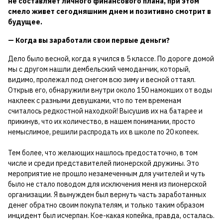
не составляет личного финансового плана, при этом
смело живет сегодняшним днем и позитивно смотрит в
будущее.
— Когда вы заработали свои первые деньги?
Дело было весной, когда я учился в 5 классе. По дороге домой
мы с другом нашли дембельский чемоданчик, который,
видимо, пролежал под снегом всю зиму и весной оттаял.
Открыв его, обнаружили внутри около 150 намокших от воды
наклеек с разными девушками, что по тем временам
считалось редкостной находкой! Высушив их на батарее и
прикинув, что их количество, в нашем понимании, просто
немыслимое, решили распродать их в школе по 20 копеек.
Тем более, что желающих нашлось предостаточно, в том
числе и среди представителей пионерской дружины. Это
мероприятие не прошло незамеченным для учителей и чуть
было не стало поводом для исключения меня из пионерской
организации. Я вынужден был вернуть часть заработанных
денег обратно своим покупателям, и только таким образом
инцидент был исчерпан. Кое-какая копейка, правда, осталась.