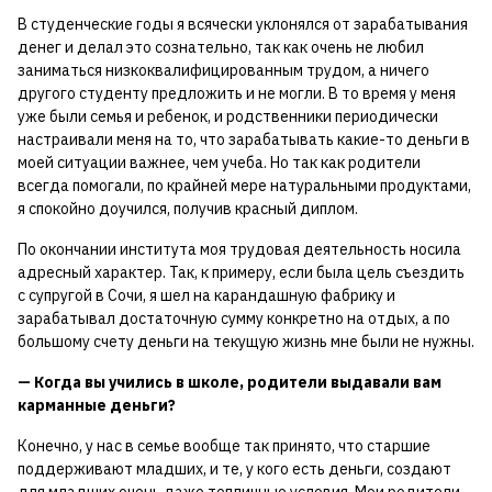
В студенческие годы я всячески уклонялся от зарабатывания
денег и делал это сознательно, так как очень не любил
заниматься низкоквалифицированным трудом, а ничего
другого студенту предложить и не могли. В то время у меня
уже были семья и ребенок, и родственники периодически
настраивали меня на то, что зарабатывать какие-то деньги в
моей ситуации важнее, чем учеба. Но так как родители
всегда помогали, по крайней мере натуральными продуктами,
я спокойно доучился, получив красный диплом.
По окончании института моя трудовая деятельность носила
адресный характер. Так, к примеру, если была цель съездить
с супругой в Сочи, я шел на карандашную фабрику и
зарабатывал достаточную сумму конкретно на отдых, а по
большому счету деньги на текущую жизнь мне были не нужны.
— Когда вы учились в школе, родители выдавали вам
карманные деньги?
Конечно, у нас в семье вообще так принято, что старшие
поддерживают младших, и те, у кого есть деньги, создают