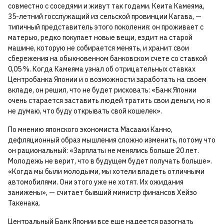
совместно с соседями и живут так годами. Кеита Камеяма,
35-летний госслужащий из сельской провинции Кагава, —
типичный представитель этого поколения: он проживает с
матерью, редко покупает новые вещи, ездит на старой
машине, которую не собирается менять, и хранит свои
сбережения на обыкновенном банковском счете со ставкой
0,05 %. Когда Камеяма узнал об отрицательных ставках
Центробанка Японии и о возможности заработать на своем
вкладе, он решил, что не будет рисковать: «Банк Японии
очень старается заставить людей тратить свои деньги, но я
не думаю, что буду открывать свой кошелек».
По мнению японского экономиста Масааки Канно,
дефляционный образ мышления сложно изменить, потому что
он рациональный: «Зарплаты не менялись больше 20 лет.
Молодежь не верит, что в будущем будет получать больше».
«Когда мы были молодыми, мы хотели владеть отличными
автомобилями. Они этого уже не хотят. Их ожидания
занижены», — считает бывший министр финансов Хейзо
Такенака.
Центральный Банк Японии все еще надеется разогнать