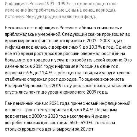
Инфляция в России 1991—1999 гг., годовое процентное
изменение (потребительские цены на конец периода).
Источник: Международный валютный фонд.
Несколько лет инфляция в России стабильно снижалась и
приближалась к умеренной. Следующий скачок произошел во
время мирового финансового кризиса в 2007—2008 годах:
инфляция поднялась с докризисных 9 до 13,3 % в год. Однако
все это время рост доходов россиян опережал рост цен на
большинство товаров и услуг в потребительской корзине. Это
изменилось в 2014 году: инфляция в России за один год
выросла с 6,5 до 11,4 %, а рост цен на товары и услуги теперь
стабильно опережал рост доходов. По оценке экономиста
Валерия Черноокого, к 2019 году реальные доходы населения
опустились почти до уровня кризисного 2009 года.
Пандемийный кризис 2021 года принес новый инфляционный
всплеск — рост цен ускорился с 4,5 до 8,4 %. По разным
подсчетам, с 2000 по 2020 год накопленный индекс
потребительских цен составил 550—570 %, то есть на
столько процентов цены выросли за 20 лет.