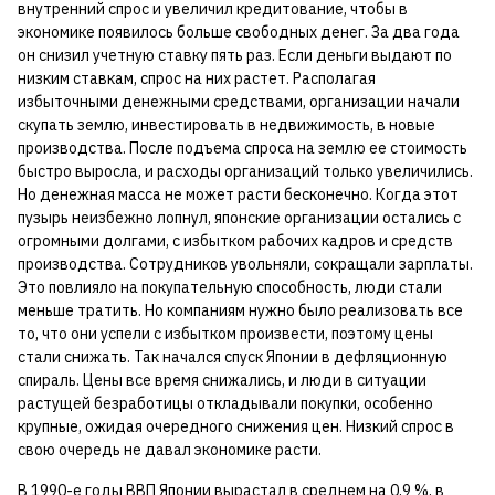
внутренний спрос и увеличил кредитование, чтобы в
экономике появилось больше свободных денег. За два года
он снизил учетную ставку пять раз. Если деньги выдают по
низким ставкам, спрос на них растет. Располагая
избыточными денежными средствами, организации начали
скупать землю, инвестировать в недвижимость, в новые
производства. После подъема спроса на землю ее стоимость
быстро выросла, и расходы организаций только увеличились.
Но денежная масса не может расти бесконечно. Когда этот
пузырь неизбежно лопнул, японские организации остались с
огромными долгами, с избытком рабочих кадров и средств
производства. Сотрудников увольняли, сокращали зарплаты.
Это повлияло на покупательную способность, люди стали
меньше тратить. Но компаниям нужно было реализовать все
то, что они успели с избытком произвести, поэтому цены
стали снижать. Так начался спуск Японии в дефляционную
спираль. Цены все время снижались, и люди в ситуации
растущей безработицы откладывали покупки, особенно
крупные, ожидая очередного снижения цен. Низкий спрос в
свою очередь не давал экономике расти.
В 1990-е годы ВВП Японии вырастал в среднем на 0,9 %, в