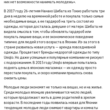
них нет возможности нанимать молодежь».
В 2017 году 26-летняя Нанако Шибата из Токио работала три
дня в неделю на временной работе и покупала только самые
необходимые вещи, а ее гардероб на треть состоял из
одежды, которая досталась девушке от матери. Шибата не
видела смысла в том, чтобы обновлять гардероб или
покупать лишние вещи, и ее экономическое поведение
типично для людей этого возраста в Японии. Из-за этого в
стране развилась новая услуга — аренда повседневной
одежды. Процветают бренды недорогой одежды по типу
Uniqlo. Но даже успешные и популярные компании не рискуют
с подорожанием. В 2015 году Uniqlo впервые попытались
поднять цены в японских магазинах — их одежду просто
перестали покупать, и скоро компании пришлось снова
снизить цены.
Молодые люди экономят не только на вещах, но и на жилье.
Среди молодых японцев увеличивается число людей,
которые продолжают жить в доме родителей в зрелом
возрасте. В последние годы появилась новая для Японии
тенденция: молодые люди снимают квартиры и комнаты