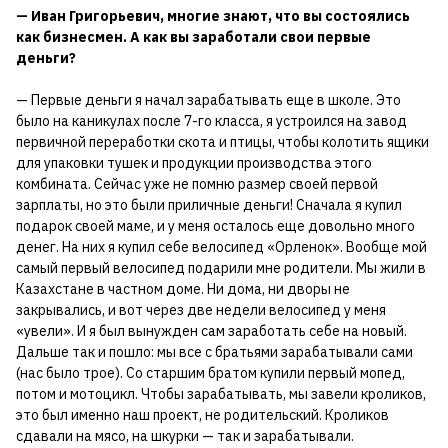
— Иван Григорьевич, многие знают, что вы состоялись
как бизнесмен. А как вы заработали свои первые
деньги?
— Первые деньги я начал зарабатывать еще в школе. Это
было на каникулах после 7-го класса, я устроился на завод
первичной переработки скота и птицы, чтобы колотить ящики
для упаковки тушек и продукции производства этого
комбината. Сейчас уже не помню размер своей первой
зарплаты, но это были приличные деньги! Сначала я купил
подарок своей маме, и у меня осталось еще довольно много
денег. На них я купил себе велосипед «Орленок». Вообще мой
самый первый велосипед подарили мне родители. Мы жили в
Казахстане в частном доме. Ни дома, ни дворы не
закрывались, и вот через две недели велосипед у меня
«увели». И я был вынужден сам заработать себе на новый.
Дальше так и пошло: мы все с братьями зарабатывали сами
(нас было трое). Со старшим братом купили первый мопед,
потом и мотоцикл. Чтобы зарабатывать, мы завели кроликов,
это был именно наш проект, не родительский. Кроликов
сдавали на мясо, на шкурки — так и зарабатывали.