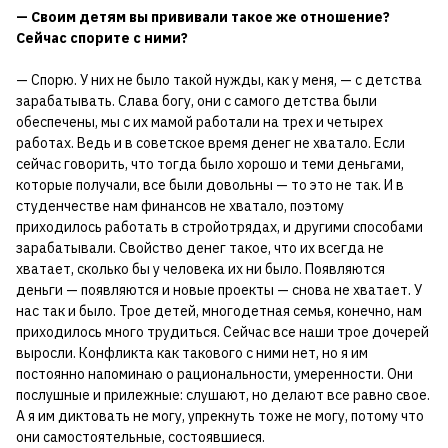
— Своим детям вы прививали такое же отношение?
Сейчас спорите с ними?
— Спорю. У них не было такой нужды, как у меня, — с детства
зарабатывать. Слава богу, они с самого детства были
обеспечены, мы с их мамой работали на трех и четырех
работах. Ведь и в советское время денег не хватало. Если
сейчас говорить, что тогда было хорошо и теми деньгами,
которые получали, все были довольны — то это не так. И в
студенчестве нам финансов не хватало, поэтому
приходилось работать в стройотрядах, и другими способами
зарабатывали. Свойство денег такое, что их всегда не
хватает, сколько бы у человека их ни было. Появляются
деньги — появляются и новые проекты — снова не хватает. У
нас так и было. Трое детей, многодетная семья, конечно, нам
приходилось много трудиться. Сейчас все наши трое дочерей
выросли. Конфликта как такового с ними нет, но я им
постоянно напоминаю о рациональности, умеренности. Они
послушные и прилежные: слушают, но делают все равно свое.
А я им диктовать не могу, упрекнуть тоже не могу, потому что
они самостоятельные, состоявшиеся.