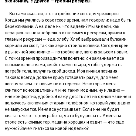
экономику, с другой — гробим ресурсы.
— Вы сами сказали, что потребление сегодня чрезмерно.
Когда мы учились в советское время, нам говорили: надо быть
бережливыми. А на деле мы что видели? Мы видели, как
нерационально и небрежно относимся к ресурсам, причем к
главным ресурсам — еде, хлебу. Хлеб выбрасывали булками,
кормили им скот, так как зерно стоило копейки. Сегодня крен
в рыночной экономике — потребление, погоня за всем новым.
С точки зрения производителя понятно: он заманивает все
новыми качествами, свойствами товара, чтобы удержать
потребителя, получить свой доход. Моя личная позиция
такова: всегда должен присутствовать разум, для меня
погоня за чем-то новым не интересна. Некоторые меня
считают консервативным и не таким модным, ну и ладно —
мне комфортно, удобно. Я езжу десять лет на одной машине и
пользуюсь кнопочным старым телефоном, который уже давно
не выпускается. Меня все устраивает. Если мне не будет
хватать чего-то для работы, я это буду решать. У меня на
столе есть компьютер, машина хорошая и ездит — что еще
нужно? Зачем гнаться за новой моделью?