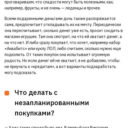
проговариваем, что сладости могут быть полезными, как,
например, фрукты, и не очень — леденцы и прочее.
Всеми подаренными деньгами дочь также распоряжается
сама, предпочитает откладывать их на мечту. Периодически
она пересчитывает, сколько денег уже есть, просит сходить в
магазин игрушек. Там она смотрит, на что ей хватает денег, а
на что нет. И либо сразу покупает, что хочет, например набор
«Аквабитс» или куклу ЛОЛ, либо считаем, сколько нужно еще
подкопить. От таких покупок она испытывает огромную
радость. Но если денег ей не хватает, я не добавляю, чтобы
не приучать к «кредитам», а вот варианты подзаработать
могу подсказать.
Что делать с
незапланированными
покупками?
— У нас таких случая было два. В первый раз Виктория