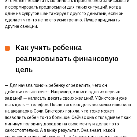
Это может воспитать склонность к финансовой зависимости
и сформировать предпосылки для таких ситуаций, когда
один из супругов шантажирует другого деньгами, если он
сделает что-то не по его усмотрению. Лучше придумать
другие санкции.
Как учить ребенка
реализовывать финансовую
цель
— Для начала помочь ребенку определить, чего он
действительно хочет. Например, в книге одно из первых
заданий — написать десять своих желаний. У Виктории уже
есть цель — телефон. После того как дочь знакомых накопила
на аквапарк в Сочи, Виктория поняла, что тоже может
позволить себе что-то большое. Сейчас она откладывает как
минимум половину доходов на свою мечту и делает это
самостоятельно. А я вижу результат. Она знает, какой
кошелек для чего ей нужен. Да и Александр глядя на сестру