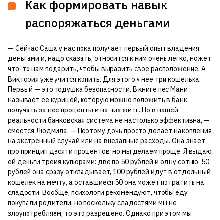
Как формировать навык
распоряжаться деньгами
— Сейчас Саша у нас пока получает первый опыт владения
деньгами и, надо сказать, относится к ним очень легко, может
что-то нам подарить, чтобы выразить свое расположение. А
Виктория уже учится копить. Для этого у нее три кошелька.
Первый — это подушка безопасности. В книге пес Мани
называет ее курицей, которую можно положить в банк,
получать за нее проценты и на них жить. Но в нашей
реальности банковская система не настолько эффективна, —
смеется Людмила. — Поэтому дочь просто делает накопления
на экстренный случай или на внезапные расходы. Она знает
про принцип десяти процентов, но мы делаем проще. Я выдаю
ей деньги тремя купюрами: две по 50 рублей и одну сотню. 50
рублей она сразу откладывает, 100 рублей идут в отдельный
кошелек на мечту, а оставшиеся 50 она может потратить на
сладости. Вообще, психологи рекомендуют, чтобы еду
покупали родители, но поскольку сладостями мы не
злоупотребляем, то это разрешено. Однако при этом мы