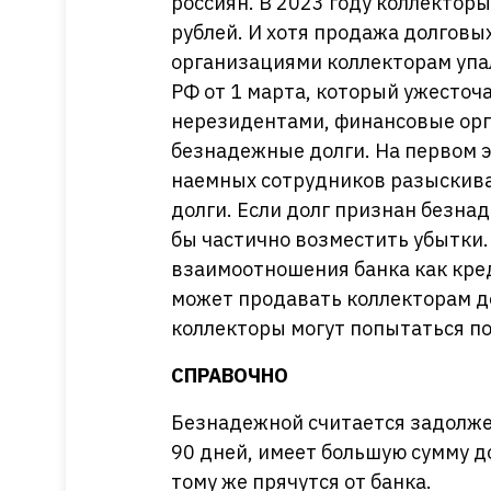
россиян. В 2023 году коллектор
рублей. И хотя продажа долгов
организациями коллекторам упал
РФ от 1 марта, который ужесточа
нерезидентами, финансовые орг
безнадежные долги. На первом 
наемных сотрудников разыскива
долги. Если долг признан безна
бы частично возместить убытки.
взаимоотношения банка как кре
может продавать коллекторам дол
коллекторы могут попытаться по
СПРАВОЧНО
Безнадежной считается задолжен
90 дней, имеет большую сумму д
тому же прячутся от банка.