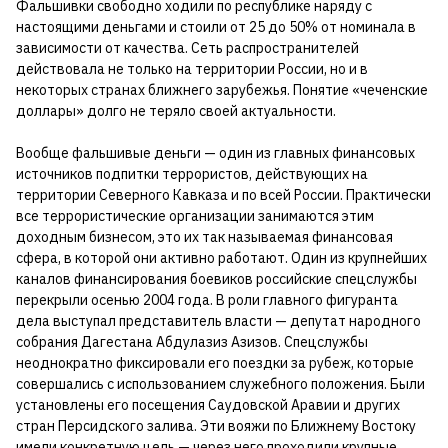
Фальшивки свободно ходили по республике наряду с
настоящими деньгами и стоили от 25 до 50% от номинала в
зависимости от качества. Сеть распространителей
действовала не только на территории России, но и в
некоторых странах ближнего зарубежья. Понятие «чеченские
доллары» долго не теряло своей актуальности.
Вообще фальшивые деньги — один из главных финансовых
источников подпитки террористов, действующих на
территории Северного Кавказа и по всей России. Практически
все террористические организации занимаются этим
доходным бизнесом, это их так называемая финансовая
сфера, в которой они активно работают. Один из крупнейших
каналов финансирования боевиков российские спецслужбы
перекрыли осенью 2004 года. В роли главного фигуранта
дела выступал представитель власти — депутат народного
собрания Дагестана Абдулазиз Азизов. Спецслужбы
неоднократно фиксировали его поездки за рубеж, которые
совершались с использованием служебного положения. Были
установлены его посещения Саудовской Аравии и других
стран Персидского залива. Эти вояжи по Ближнему Востоку
имели конкретную цель — через него проходили крупные