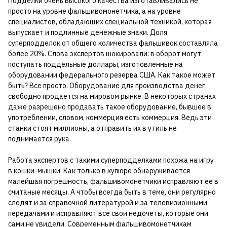
Подделки очень высокого качества изготавливались не
просто на уровне фальшивомонетчика, а на уровне
специалистов, обладающих специальной техникой, которая
выпускает и подлинные денежные знаки. Доля
суперподделок от общего количества фальшивок составляла
более 20%. Слова экспертов шокировали: в оборот могут
поступать поддельные доллары, изготовленные на
оборудовании федерального резерва США. Как такое может
быть? Все просто. Оборудование для производства денег
свободно продается на мировом рынке. В некоторых странах
даже разрешено продавать такое оборудование, бывшее в
употреблении, словом, коммерция есть коммерция. Ведь эти
станки стоят миллионы, а отправить их в утиль не
поднимается рука.
Работа экспертов с такими суперподделками похожа на игру
в кошки-мышки. Как только в купюре обнаруживается
малейшая погрешность, фальшивомонетчики исправляют ее в
считаные месяцы. А чтобы всегда быть в теме, они регулярно
следят и за справочной литературой и за телевизионными
передачами и исправляют все свои недочеты, которые они
сами не увидели. Современным фальшивомонетчикам