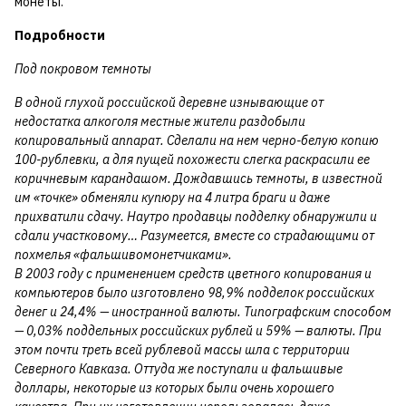
монеты.
Подробности
Под покровом темноты
В одной глухой российской деревне изнывающие от
недостатка алкоголя местные жители раздобыли
копировальный аппарат. Сделали на нем черно-белую копию
100-рублевки, а для пущей похожести слегка раскрасили ее
коричневым карандашом. Дождавшись темноты, в известной
им «точке» обменяли купюру на 4 литра браги и даже
прихватили сдачу. Наутро продавцы подделку обнаружили и
сдали участковому… Разумеется, вместе со страдающими от
похмелья «фальшивомонетчиками».
В 2003 году с применением средств цветного копирования и
компьютеров было изготовлено 98,9% подделок российских
денег и 24,4% — иностранной валюты. Типографским способом
— 0,03% поддельных российских рублей и 59% — валюты. При
этом почти треть всей рублевой массы шла с территории
Северного Кавказа. Оттуда же поступали и фальшивые
доллары, некоторые из которых были очень хорошего