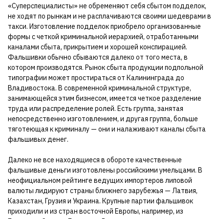
«Суперспециалисты» не обременяют себя сбытом подделок,
не ходят по рынкам и не расплачиваются своими шедеврами в
такси. Изготовление подделок приобрело организованные
формы с четкой криминальной иерархией, отработанными
каналами сбыта, прикрытием и хорошей конспирацией.
Фальшивки обычно сбываются далеко от того места, в
котором производятся. Рынок сбыта продукции подпольной
типографии может простираться от Калининграда до
Владивостока. В современной криминальной структуре,
занимающейся этим бизнесом, имеется четкое разделение
труда или распределение ролей. Есть группа, занятая
непосредственно изготовлением, и другая группа, больше
тяготеющая к криминалу — они и налаживают каналы сбыта
фальшивых денег.
Далеко не все находящиеся в обороте качественные
фальшивые деньги изготовлены российскими умельцами. В
неофициальном рейтинге ведущих импортеров липовой
валюты лидируют страны ближнего зарубежья — Латвия,
Казахстан, Грузия и Украина. Крупные партии фальшивок
приходили и из стран восточной Европы, например, из