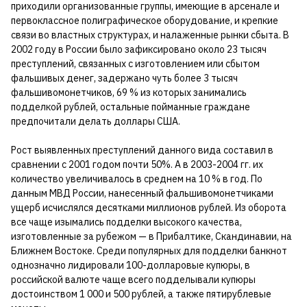
приходили организованные группы, имеющие в арсенале и
первоклассное полиграфическое оборудование, и крепкие
связи во властных структурах, и налаженные рынки сбыта. В
2002 году в России было зафиксировано около 23 тысяч
преступлений, связанных с изготовлением или сбытом
фальшивых денег, задержано чуть более 3 тысяч
фальшивомонетчиков, 69 % из которых занимались
подделкой рублей, остальные пойманные граждане
предпочитали делать доллары США.
Рост выявленных преступлений данного вида составил в
сравнении с 2001 годом почти 50%. А в 2003-2004 гг. их
количество увеличивалось в среднем на 10 % в год. По
данным МВД России, нанесенный фальшивомонетчиками
ущерб исчислялся десятками миллионов рублей. Из оборота
все чаще изымались подделки высокого качества,
изготовленные за рубежом — в Прибалтике, Скандинавии, на
Ближнем Востоке. Среди популярных для подделки банкнот
однозначно лидировали 100-долларовые купюры, в
российской валюте чаще всего подделывали купюры
достоинством 1 000 и 500 рублей, а также пятирублевые