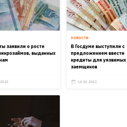
И
НОВОСТИ
ты заявили о росте
В Госдуме выступили с
микрозаймов, выданных
предложением ввести
нам
кредиты для уязвимых
заемщиков
.2022
18.02.2022