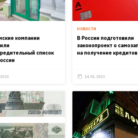
И
НОВОСТИ
мские компании
В России подготовили
нили
законопроект о самоза
редительный список
на получение кредитов
России
.2023
24.01.2023