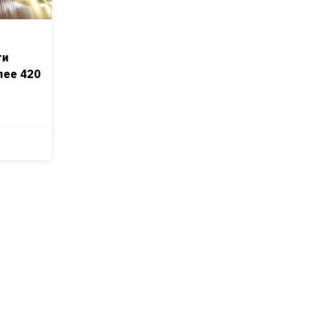
ти
лее 420