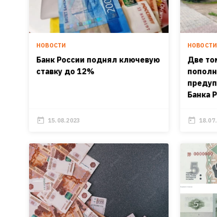
НОВОСТИ
НОВОСТ
Банк России поднял ключевую
Две то
ставку до 12%
попол
предуп
Банка 
15.08.2023
18.07