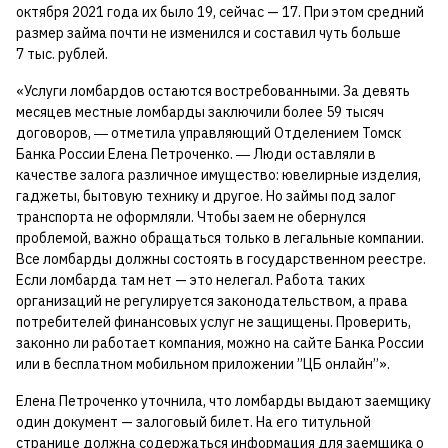
октября 2021 года их было 19, сейчас — 17. При этом средний
размер займа почти не изменился и составил чуть больше
7 тыс. рублей.
«Услуги ломбардов остаются востребованными. За девять
месяцев местные ломбарды заключили более 59 тысяч
договоров, ― отметила управляющий Отделением Томск
Банка России Елена Петроченко. ― Люди оставляли в
качестве залога различное имущество: ювелирные изделия,
гаджеты, бытовую технику и другое. Но займы под залог
транспорта не оформляли. Чтобы заем не обернулся
проблемой, важно обращаться только в легальные компании.
Все ломбарды должны состоять в государственном реестре.
Если ломбарда там нет — это нелегал. Работа таких
организаций не регулируется законодательством, а права
потребителей финансовых услуг не защищены. Проверить,
законно ли работает компания, можно на сайте Банка России
или в бесплатном мобильном приложении ’’ЦБ онлайн’’».
Елена Петроченко уточнила, что ломбарды выдают заемщику
один документ — залоговый билет. На его титульной
странице должна содержаться информация для заемщика о