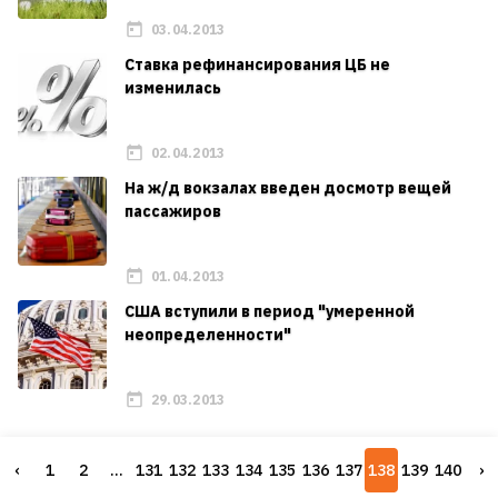
03.04.2013
Ставка рефинансирования ЦБ не
изменилась
02.04.2013
На ж/д вокзалах введен досмотр вещей
пассажиров
01.04.2013
США вступили в период "умеренной
неопределенности"
29.03.2013
‹
1
2
...
131
132
133
134
135
136
137
138
139
140
›