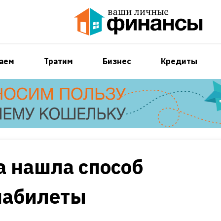
аем
Тратим
Бизнес
Кредиты
а нашла способ
иабилеты