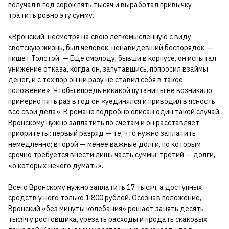
получал в год сорок пять тысяч и выработал привычку
тратить ровно эту сумму.
«Вронский, несмотря на свою легкомысленную с виду
светскую жизнь, был человек, ненавидевший беспорядок, —
пишет Толстой. — Еще смолоду, бывши в корпусе, он испытал
унижение отказа, когда он, запутавшись, попросил взаймы
денег, и с тех пор он ни разу не ставил себя в такое
положение». Чтобы впредь никакой путаницы не возникало,
примерно пять раз в год он «уединялся и приводил в ясность
все свои дела». В романе подробно описан один такой случай.
Вронскому нужно заплатить по счетам и он расставляет
приоритеты: первый разряд — те, что нужно заплатить
немедленно; второй — менее важные долги, по которым
срочно требуется внести лишь часть суммы; третий — долги,
«о которых нечего думать».
Всего Вронскому нужно заплатить 17 тысяч, а доступных
средств у него только 1 800 рублей. Осознав положение,
Вронский «без минуты колебания» решает занять десять
тысяч у ростовщика, урезать расходы и продать скаковых