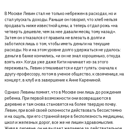
В Москве Левин стал не только небрежен в расходах, но и
стал упускать доходы. Раньше он говорил, что хлеб нельзя
продавать ниже известной цены, а теперь отдал рожь «на
четверть дешевле, чем за нее давали месяц тому назад».
Затем он отказался от правила не влезать в долги и
заботился лишь о том, чтобы иметь деньги на текущие
расходы. Но и на этом уровне долго удержаться не удалось:
деньги в банке кончились, «и он не знал хорошенько, откуда
взять их». Когда уже даже Кити начинает из-за этого
переживать, Левин отмахивается и едет гулять: сначала к
другу-профессору, потом в ученое общество, к свояченице, на
концерт, в клуб и в завершение к Анне Карениной.
Однако Левины помнят, что в Москве они лишь до рождения
ребенка. При первой возможности они возвращаются в
деревню и там снова становятся на более твердую почву.
Левин, при всей своей склонности действовать бессистемно
и на ощупь, при его странной вере в бесполезность медицины,
школ и железных дорог, все же не лишен здравомыслия.
Живя в деревне, он не выдает желаемое за действительное