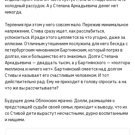
холодный рассудок. А у Степана Аркадьевича денег нет
никогда.
Терпения при этом у него совсем мало. Пережив минимальное
напряжение, Стива сразу ищет, как расслабиться,
успокоиться. И ради этого цепляется за что угодно, даже за
иллюзии. Отличным утешением послужила для него беседа с
петербургским чиновником Бартнянским, который погряз в
долгах, как и большинство его знакомых. Долги Степана
Аркадьевича — двадцать тысяч, а у Бартнянского — «полтора
миллиона и ничего нет». Бартнянский смеется над долгом
Стивы и называет его счастливым человеком. И тот
действительно рад. Ему не приходит в голову спросить: а на
что же вы рассчитываете?
Будущее дома Облонских мрачно. Долли, размышляя о
предстоящей судьбе своей семьи, приходит к выводу, что их
со Стивой дети вырастут несчастными, дурно воспитанными
и нищими.