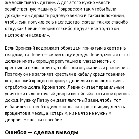
же воспитывать детей». А для этого нужно «вести
хозяйственную машину в Покровском так, чтобы были
доходы» и «держать родовую землю в таком положении,
чтобы сын, получив ее в наследство, сказал так же спасибо
отцу, как Левин говорил спасибо деду за все то, что он
настроил и насадил».
Если Вронский подражает образцам, принятым в свете и в
гвардии, то Левин — своим отцу и деду. Левин, считает, что
должен иметь хорошую репутацию в глазах местных
крестьян и не позволять, чтобы они опускались и разорялись.
Поэтому он не загоняет крестьян в кабалу кредитованием
под высокий процент и принуждением их впоследствии к
отработке долга. Кроме того, Левин считает правильным
уничтожить «постоялый двор и питейный», хотя они приносят
доход. Мужику Петру он дает льготный заем, чтобы тот
избавился от необходимости платить ростовщику десять
процентов в месяц, а «старым, ни на что не нужным
дворовым» платит пособие.
Ошибся — сделал выводы