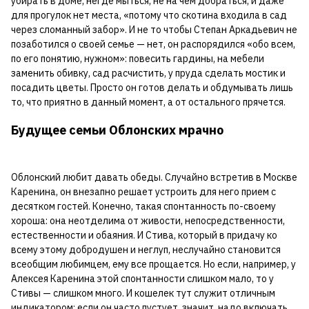
убирать в доме, негде мыться, не на чем добраться, и даже
для прогулок нет места, «потому что скотина входила в сад
через сломанный забор». И не то чтобы Степан Аркадьевич не
позаботился о своей семье — нет, он распорядился «обо всем,
по его понятию, нужном»: повесить гардины, на мебели
заменить обивку, сад расчистить, у пруда сделать мостик и
посадить цветы. Просто он готов делать и обдумывать лишь
то, что приятно в данный момент, а от остального прячется.
Будущее семьи Облонских мрачно
Облонский любит давать обеды. Случайно встретив в Москве
Каренина, он внезапно решает устроить для него прием с
десятком гостей. Конечно, такая спонтанность по-своему
хороша: она неотделима от живости, непосредственности,
естественности и обаяния. И Стива, который в придачу ко
всему этому добродушен и неглуп, неслучайно становится
всеобщим любимцем, ему все прощается. Но если, например, у
Алексея Каренина этой спонтанности слишком мало, то у
Стивы — слишком много. И кошелек тут служит отличным
индикатором: если он часто пустует, значит, надо включать