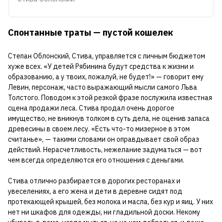
Спонтанные траты — пустой кошелек
Степан Облонский, Стива, управляется с личным бюджетом
хуже всех. «У детей Рябинина будут средства к жизни и
образованию, а у твоих, пожалуй, не будет!» — говорит ему
Левин, персонаж, часто выражающий мысли самого Льва
Толстого. Поводом к этой резкой фразе послужила известная
сцена продажи леса. Стива продал очень дорогое
имущество, не вникнув толком в суть дела, не оценив запаса
древесины в своем лесу. «Есть что-то мизерное в этом
считанье», — такими словами он оправдывает свой образ
действий. Нерасчетливость, нежелание задуматься — вот
чем всегда определяются его отношения с деньгами.
Стива отлично разбирается в дорогих ресторанах и
увеселениях, а его жена и дети в деревне сидят под
протекающей крышей, без молока и масла, без кур и яиц. У них
нет ни шкафов для одежды, ни гладильной доски. Некому