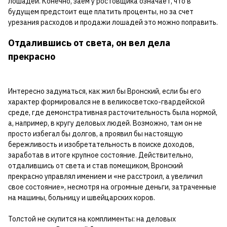
лошадей. Конечно, заем у ростовщика означает, что в
будущем предстоит еще платить проценты, но за счет
урезания расходов и продажи лошадей это можно поправить.
Отдалившись от света, он вел дела
прекрасно
Интересно задуматься, как жил бы Вронский, если бы его
характер формировался не в великосветско-гвардейской
среде, где демонстративная расточительность была нормой,
а, например, в кругу деловых людей. Возможно, там он не
просто избегал бы долгов, а проявил бы настоящую
бережливость и изобретательность в поиске доходов,
заработав в итоге крупное состояние. Действительно,
отдалившись от света и став помещиком, Вронский
прекрасно управлял имением и «не расстроил, а увеличил
свое состояние», несмотря на огромные деньги, затраченные
на машины, больницу и швейцарских коров.
Толстой не скупится на комплименты: на деловых