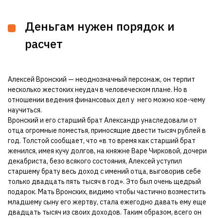
Деньгам нужен порядок и
расчет
Алексей Вронский — неоднозначный персонаж, он терпит
несколько жестоких неудач в человеческом плане. Но в
отношении ведения финансовых дел у него можно кое-чему
научиться.
Вронский и его старший брат Александр унаследовали от
отца огромные поместья, приносящие двести тысяч рублей в
год. Толстой сообщает, что «в то время как старший брат
женился, имея кучу долгов, на княжне Варе Чирковой, дочери
декабриста, безо всякого состояния, Алексей уступил
старшему брату весь доход с имений отца, выговорив себе
только двадцать пять тысяч в год». Это был очень щедрый
подарок. Мать Вронских, видимо чтобы частично возместить
младшему сыну его жертву, стала ежегодно давать ему еще
двадцать тысяч из своих доходов. Таким образом, всего он