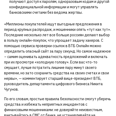
получают доступ к паролям, одноразовым кодам и другой
конфиденциальной информации и могут управлять
банковскими счетами без ведома жертвы.
«Миллионы покупателей ищут выгодные предложения в
период крупных распродаж, и мошенники опять «тут как тут».
Последние несколько лет все больше россиян делают выбор
в пользу онлайн-покупок, что упрощает задачу хакеров. С
помощью сервиса проверки ссылок в ВТБ Онлайн можно
определить опасный сайт за пару секунд. Но самое надежное
– самим оценивать адекватность предложений и включать
при их просмотре «холодную голову». Если вас что-то
смущает, лучше потратить лишние пару минут своего
времени, но зато сохранить средства на своих счетах и свои
нервы», — комментирует старший вице-президент ВТБ,
руководитель департамента цифрового бизнеса Никита
Чугунов.
По его словам, простые правила безопасности смогут уберечь
средства и избежать неприятных инцидентов с
финансовыми мошенниками: не доверяйте неизвестным,
вчитывайтесь в СМС от банка, не устанавливайте на