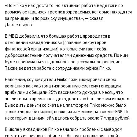
«По Finiko у нас достаточно активная работа ведется и по
розыску оставшихся трех подозреваемых, которые находятся
за границей, и по розыску имущества», — сказал
Давлетьяров.
В МВД добавили, что большая работа проводится в
отношении «звездочников» [главные рекрутеров
финансовой организации], которые считают себя
добросовестными получателями денежных средств. По ним
будет приниматься отдельное процессуальное решение.
Также ведется работа с сотрудниками офиса Finiko.
Напомним, соучредители Finiko позиционировали свою
компанию как «автоматизированную систему генерации
прибыли» и обещали 25% пассивного дохода в месяц, что
значительно превышает доходность по банковским вкладам.
Выводить деньги со счета на платформе Finiko можно было
только через биткоины, позже их заменили на токены FNK. По
некоторым данным, ей удалось собрать около 7 млрд рублей.
В июле у вкладчиков Finiko начались проблемы с выводом
средств из личного кабинета. Аккаунты пользователей