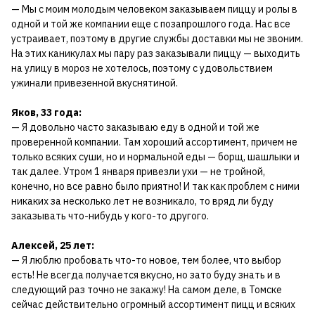
— Мы с моим молодым человеком заказываем пиццу и ролы в
одной и той же компании еще с позапрошлого года. Нас все
устраивает, поэтому в другие службы доставки мы не звоним.
На этих каникулах мы пару раз заказывали пиццу — выходить
на улицу в мороз не хотелось, поэтому с удовольствием
ужинали привезенной вкуснятиной.
Яков, 33 года:
— Я довольно часто заказываю еду в одной и той же
проверенной компании. Там хороший ассортимент, причем не
только всяких суши, но и нормальной еды — борщ, шашлыки и
так далее. Утром 1 января привезли ухи — не тройной,
конечно, но все равно было приятно! И так как проблем с ними
никаких за несколько лет не возникало, то вряд ли буду
заказывать что-нибудь у кого-то другого.
Алексей, 25 лет:
— Я люблю пробовать что-то новое, тем более, что выбор
есть! Не всегда получается вкусно, но зато буду знать и в
следующий раз точно не закажу! На самом деле, в Томске
сейчас действительно огромный ассортимент пицц и всяких