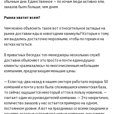
обычные дни. Единственное — по ночам люди активно ели,
заказов было больше, чем днем.
Рынка хватит всем?
Чем можно объяснить такое вот относительное затишье на
рынке доставки еды в новогодние каникулы? Которые к тому
же выдались достаточно морозными, чтобы по горкам и на
катках кататься.
В приватных беседах топ-менеджеры нескольких служб
доставки объясняют это просто и почти единодушно:
клиенты «размазались» по многочисленным небольшим
компаниям, предлагающим меньшие цены.
— Если год-два назад в нашем секторе работало порядка 50
компаний и почти у всех была сложившаяся клиентская база,
то сейчас ощущается некоторый отток в пользу новичков, —
считает один из руководителей компании. — Это некритично,
количество заказов у нас остается примерно на одном,
постоянном уровне. А вот на праздниках со всеми скидками и
акциями, которые устраивают новые компании, они сумели