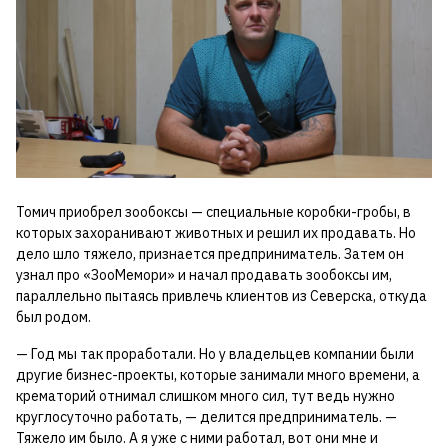
Томич приобрел зообоксы — специальные коробки-гробы, в
которых захоранивают животных и решил их продавать. Но
дело шло тяжело, признается предприниматель. Затем он
узнал про «ЗооМемори» и начал продавать зообоксы им,
параллельно пытаясь привлечь клиентов из Северска, откуда
был родом.
— Год мы так проработали. Но у владельцев компании были
другие бизнес-проекты, которые занимали много времени, а
крематорий отнимал слишком много сил, тут ведь нужно
круглосуточно работать, — делится предприниматель. —
Тяжело им было. А я уже с ними работал, вот они мне и