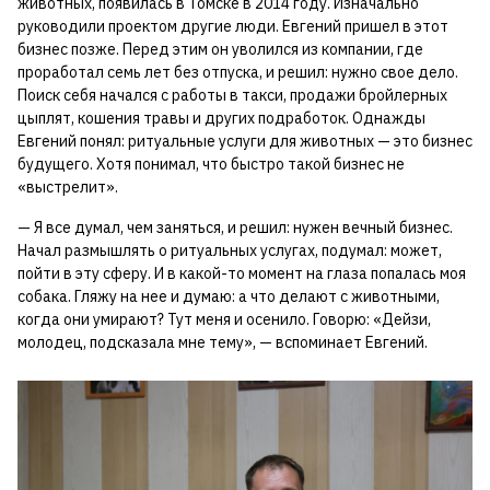
животных, появилась в Томске в 2014 году. Изначально
руководили проектом другие люди. Евгений пришел в этот
бизнес позже. Перед этим он уволился из компании, где
проработал семь лет без отпуска, и решил: нужно свое дело.
Поиск себя начался с работы в такси, продажи бройлерных
цыплят, кошения травы и других подработок. Однажды
Евгений понял: ритуальные услуги для животных — это бизнес
будущего. Хотя понимал, что быстро такой бизнес не
«выстрелит».
— Я все думал, чем заняться, и решил: нужен вечный бизнес.
Начал размышлять о ритуальных услугах, подумал: может,
пойти в эту сферу. И в какой-то момент на глаза попалась моя
собака. Гляжу на нее и думаю: а что делают с животными,
когда они умирают? Тут меня и осенило. Говорю: «Дейзи,
молодец, подсказала мне тему», — вспоминает Евгений.