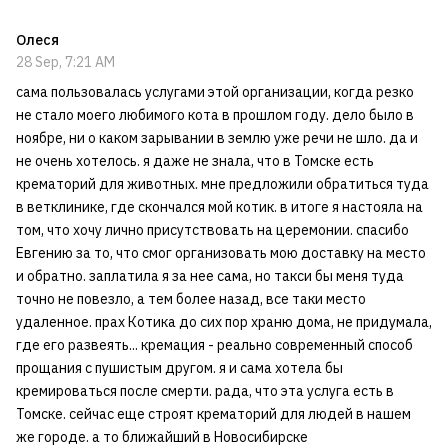
Олеся
28 Sep, 7:21 AM
сама пользовалась услугами этой организации, когда резко
не стало моего любимого кота в прошлом году. дело было в
ноябре, ни о каком зарывании в землю уже речи не шло. да и
не очень хотелось. я даже не знала, что в Томске есть
крематорий для животных. мне предложили обратиться туда
в ветклинике, где скончался мой котик. в итоге я настояла на
том, что хочу лично присутствовать на церемонии. спасибо
Евгению за то, что смог организовать мою доставку на место
и обратно. заплатила я за нее сама, но такси бы меня туда
точно не повезло, а тем более назад, все таки место
удаленное. прах Котика до сих пор храню дома, не придумала,
где его развеять... кремация - реально современный способ
прощания с пушистым другом. я и сама хотела бы
кремироваться после смерти. рада, что эта услуга есть в
Томске. сейчас еще строят крематорий для людей в нашем
же городе. а то ближайший в Новосибирске