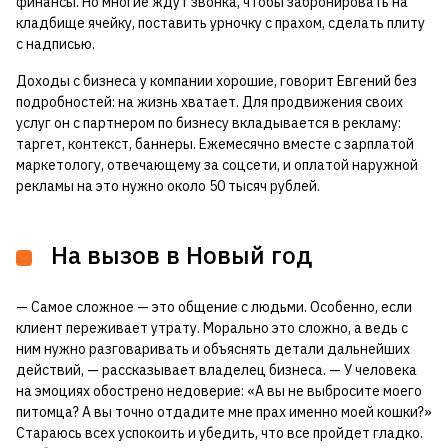
финансы. Но многие ждут звонка, чтобы забронировать на
кладбище ячейку, поставить урночку с прахом, сделать плиту
с надписью.
Доходы с бизнеса у компании хорошие, говорит Евгений без
подробностей: на жизнь хватает. Для продвижения своих
услуг он с партнером по бизнесу вкладывается в рекламу:
таргет, контекст, баннеры. Ежемесячно вместе с зарплатой
маркетологу, отвечающему за соцсети, и оплатой наружной
рекламы на это нужно около 50 тысяч рублей.
На вызов в Новый год
— Самое сложное — это общение с людьми. Особенно, если
клиент переживает утрату. Морально это сложно, а ведь с
ним нужно разговаривать и объяснять детали дальнейших
действий, — рассказывает владелец бизнеса. — У человека
на эмоциях обострено недоверие: «А вы не выбросите моего
питомца? А вы точно отдадите мне прах именно моей кошки?»
Стараюсь всех успокоить и убедить, что все пройдет гладко.